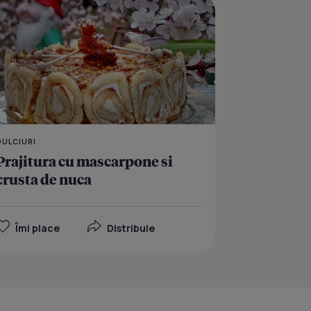
nuci si portocala
Tort cu crema de petale
DULCIURI
Prajitura cu mascarpone si
crusta de nuca
Îmi place
Distribuie