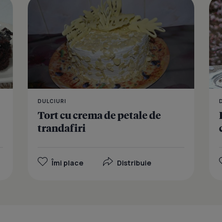
Negresa cu 
DULCIURI
Tort cu crema de petale de
trandafiri
Îmi place
Distribuie