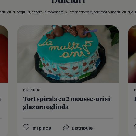
dulciuri, prajituri, deserturi romanesti si internationale, cele mai bune dulciuri, dul
Cheesecake
DULCIURI
s
Tort spirala cu 2 mousse-uri si
glazura oglinda
Îmi place
Distribuie