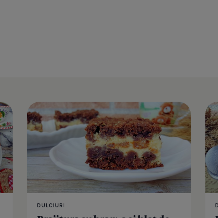
Prajitura s
DULCIURI