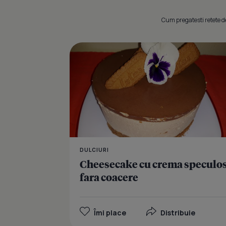
Cum pregatesti retete de 
DULCIURI
Cheesecake cu crema speculo
fara coacere
Îmi place
Distribuie