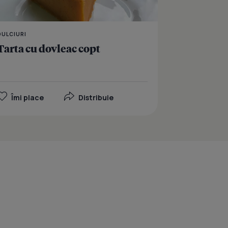
DULCIURI
Tarta cu dovleac copt
Îmi place
Distribuie