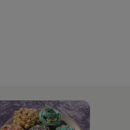
ara
Prajitura Bounty