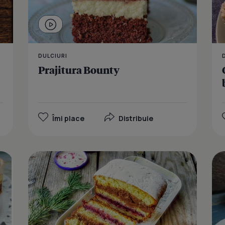
DULCIURI
Prajitura Bounty
Îmi place
Distribuie
Tort cu bana