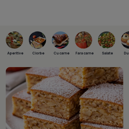
Aperitive
Ciorbe
Cu carne
Fara carne
Salate
Dul