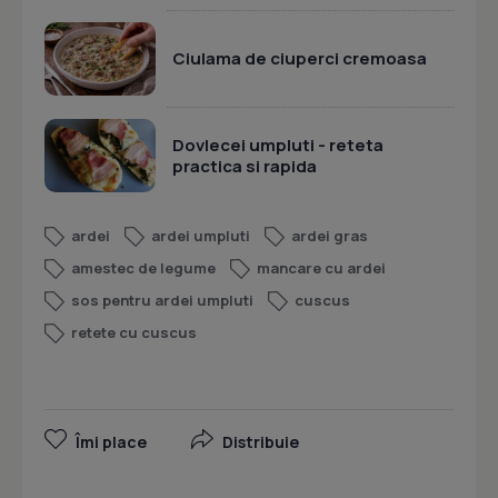
Ciulama de ciuperci cremoasa
Dovlecei umpluti - reteta
practica si rapida
ardei
ardei umpluti
ardei gras
amestec de legume
mancare cu ardei
sos pentru ardei umpluti
cuscus
retete cu cuscus
Îmi place
Distribuie