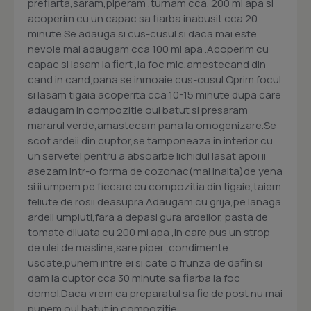
prefiarta,saram,piperam ,turnam cca. 200 ml apa si
acoperim cu un capac sa fiarba inabusit cca 20
minute.Se adauga si cus-cusul si daca mai este
nevoie mai adaugam cca 100 ml apa .Acoperim cu
capac si lasam la fiert ,la foc mic,amestecand din
cand in cand,pana se inmoaie cus-cusul.Oprim focul
si lasam tigaia acoperita cca 10-15 minute dupa care
adaugam in compozitie oul batut si presaram
mararul verde,amastecam pana la omogenizare.Se
scot ardeii din cuptor,se tamponeaza in interior cu
un servetel pentru a absoarbe lichidul lasat apoi ii
asezam intr-o forma de cozonac(mai inalta)de yena
si ii umpem pe fiecare cu compozitia din tigaie,taiem
feliute de rosii deasupra.Adaugam cu grija,pe lanaga
ardeii umpluti,fara a depasi gura ardeilor, pasta de
tomate diluata cu 200 ml apa ,in care pus un strop
de ulei de masline,sare piper ,condimente
uscate.punem intre ei si cate o frunza de dafin si
dam la cuptor cca 30 minute,sa fiarba la foc
domol.Daca vrem ca preparatul sa fie de post nu mai
punem oul batut in compozitie.