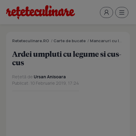
Reteteculinare.RO
/
Carte de bucate
/
Mancaruri cu legume si zarzavaturi
Ardei umpluti cu legume si cus-
cus
Rețetă de
Ursan Anisoara
Publicat: 10 Februarie 2019, 17:24