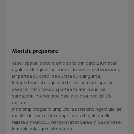
Mod de preparare
Ardeii spalati si stersi bine se taie in cate 2 jumatati
egale, pe lungime, se curata de seminte si vinisoare,
iar partea cu cotor se curata cu o lingurita,
indepartand-ul cu grija,cu tot cu seminte apoi se
aseaza intr-o tava cu partea taiate in sus ,se
sareaza in interior si se dau la cuptor cca 20-25
minute.
Intre timp pregatim umplutura astfel;incingem ulei de
masline in care calim ceapa taiata fin,ciupercile
feliate si morcovul dat prin razatoarea mica,cand se
inmoaie adaugam si mazarea