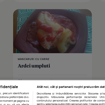
MANCARURI CU CARNE
Ardei umpluti
Îmi place
Distribuie
fidențiale
Atât noi, cât și partenerii noștri prelucrăm dat
, precum identificatorii
Dezvoltarea și îmbunătățirea serviciilor. Stocarea și/
estiona preferințele dvs.
dispozitiv. Măsurarea performanței reclamelor. Utili
conținutului personalizat. Crearea profilurilor de conținu
orice moment pe pagina cu
pentru selectarea publicității personalizate. Crearea profil
ștri și nu vă vor afecta