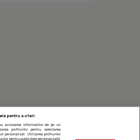
Ardei umpluti
ele pentru a oferi:
sau accesarea informațiilor de pe un
zarea profilurilor pentru selectarea
t personalizat. Utilizarea profilurilor
urilor pentru publicitate personalizată.