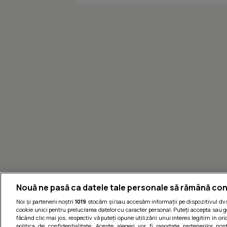
Nouă ne pasă ca datele tale personale să rămână con
Noi și partenerii noștri
1019
stocăm și/sau accesăm informații pe dispozitivul dvs.
cookie unici pentru prelucrarea datelor cu caracter personal. Puteți accepta sau g
făcând clic mai jos, respectiv vă puteți opune utilizării unui interes legitim în 
politica de confidențialitate. Aceste alegeri vor fi raportate partenerilor no