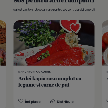
Au fost gasite 4 retete culinare pentru sos pentru ardei umpluti
Ardei umplu
MANCARURI CU CARNE
Ardei kapia rosu umplut cu
legume si carne de pui
Îmi place
Distribuie