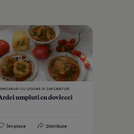
ti cu legume si cus-cus
Ardei kapia rosu umplut
MANCARURI CU LEGUME SI ZARZAVATURI
Ardei umpluti cu dovlecei
Îmi place
Distribuie