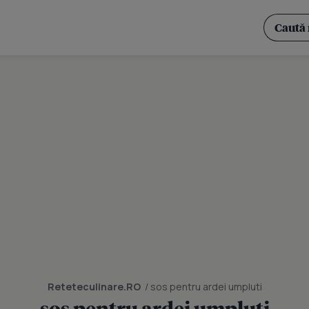
Reteteculinare.RO
/ sos pentru ardei umpluti
sos pentru ardei umpluti