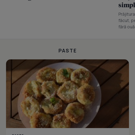
simpl
Prăjitur
făcut, p
fără ouă 
PASTE