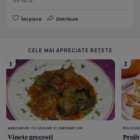
ore,varza...
Îmi place
Distribuie
CELE MAI APRECIATE REȚETE
1
2
MANCARURI CU LEGUME SI ZARZAVATURI
DULCIUR
Vinete grecesti
Praji