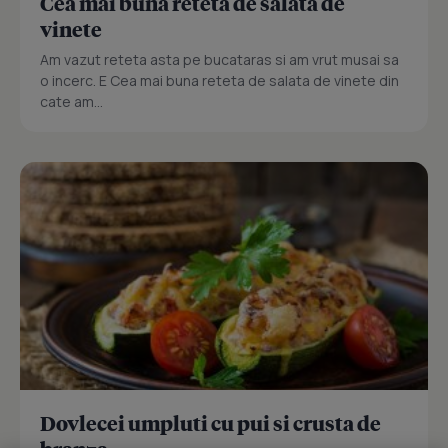
Cea mai buna reteta de salata de
vinete
Am vazut reteta asta pe bucataras si am vrut musai sa
o incerc. E Cea mai buna reteta de salata de vinete din
cate am...
Dovlecei umpluti cu pui si crusta de