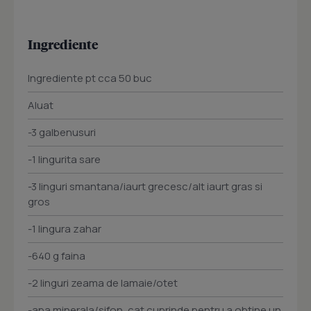
Ingrediente
Ingrediente pt cca 50 buc
Aluat
-3 galbenusuri
-1 lingurita sare
-3 linguri smantana/iaurt grecesc/alt iaurt gras si
gros
-1 lingura zahar
-640 g faina
-2 linguri zeama de lamaie/otet
-apa minerala/sifon, cat cuprinde pentru a obtine un