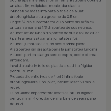
putina apa minerala/sifon si framantati pana obtineti
un aluat fin, nelipicios, moale, dar elastic.
Intindeti pe masa infainata o foaie de aluat
dreptunghiulara cu o grosime de 0,5 cm.
Ungeti ¾ din suprafata foii cu o parte din alifia cu
untura, ramanand 1/3 din partea de sus neunsa.
Aduceti latura lunga din partea de sus a foii de aluat
( partea neunsa) pana la jumatatea foii.
Aduceti jumatatea de jos peste prima pliere.
Pliati partea din dreapta pana la jumatatea lungimii.
Aduceti partea stanga spre dreapta, peste plierea
anterioara.
Inveliti aluatul in folie de plastic si dati-l la frigider
pentru 30 min.
Procedati identic inca de 4 ori ( intins foaie
dreptunghiulara, uns, pliat, infoliat, lasat 30 min la
rece).
Dupa ultima impachetare lasati aluatul la frigider
pentru minim 4 ore, dar cel mai bine de seara pana
doua zi.