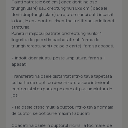
Taiati patratele 6x6 cm ( daca doriti haiose
triunghiulare) sau dreptunghiuri 6x9 cm ( daca le
doriti dreptunghiulare) cu ajutorul unui cutit incalzit
la foc; in caz contrar, riscati sa turtiti sau sa intindeti
straturile.
Puneti in mijlocul patratelor/dreptunghiurilor 1
lingurita de gem si impachetati sub forma de
triunghi/dreptunghi ( ca pe o carte), fara sa apasati.
• Indoiti doar aluatul peste umplutura, fara sa-l
apasati.
Transferati haiosele distantat intr-o tava tapetata
cu hartie de copt, cu deschizatura spre interiorul
cuptorului si cu partea pe care ati pus umplutura in
jos.
• Haiosele cresc mult la cuptor. Intr-o tava normala
de cuptor, se pot pune maxim 16 bucati.
Coaceti haiosele in cuptorul incins, la foc mare, de