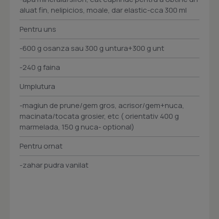
aluat fin, nelipicios, moale, dar elastic-cca 300 ml
Pentru uns
-600 g osanza sau 300 g untura+300 g unt
-240 g faina
Umplutura
-magiun de prune/gem gros, acrisor/gem+nuca,
macinata/tocata grosier, etc ( orientativ 400 g
marmelada, 150 g nuca- optional)
Pentru ornat
-zahar pudra vanilat