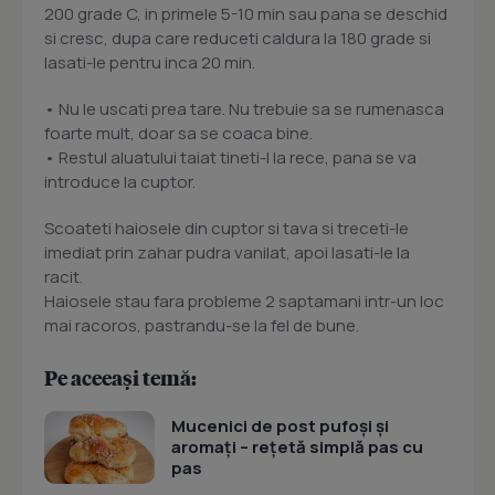
200 grade C, in primele 5-10 min sau pana se deschid
si cresc, dupa care reduceti caldura la 180 grade si
lasati-le pentru inca 20 min.
• Nu le uscati prea tare. Nu trebuie sa se rumenasca
foarte mult, doar sa se coaca bine.
• Restul aluatului taiat tineti-l la rece, pana se va
introduce la cuptor.
Scoateti haiosele din cuptor si tava si treceti-le
imediat prin zahar pudra vanilat, apoi lasati-le la
racit.
Haiosele stau fara probleme 2 saptamani intr-un loc
mai racoros, pastrandu-se la fel de bune.
Pe aceeași temă:
Mucenici de post pufoși și
aromați – rețetă simplă pas cu
pas