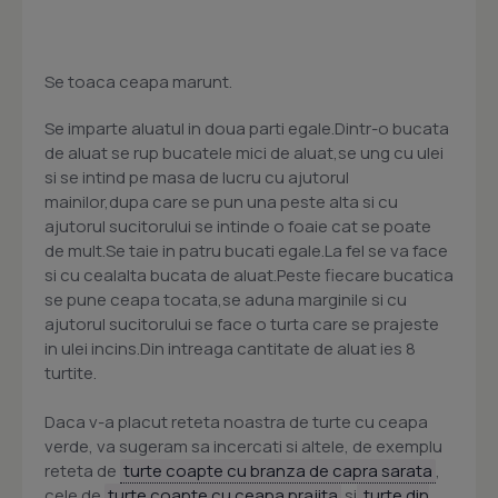
Se toaca ceapa marunt.
Se imparte aluatul in doua parti egale.Dintr-o bucata
de aluat se rup bucatele mici de aluat,se ung cu ulei
si se intind pe masa de lucru cu ajutorul
mainilor,dupa care se pun una peste alta si cu
ajutorul sucitorului se intinde o foaie cat se poate
de mult.Se taie in patru bucati egale.La fel se va face
si cu cealalta bucata de aluat.Peste fiecare bucatica
se pune ceapa tocata,se aduna marginile si cu
ajutorul sucitorului se face o turta care se prajeste
in ulei incins.Din intreaga cantitate de aluat ies 8
turtite.
Daca v-a placut reteta noastra de turte cu ceapa
verde, va sugeram sa incercati si altele, de exemplu
reteta de
turte coapte cu branza de capra sarata
,
cele de
turte coapte cu ceapa prajita
si
turte din