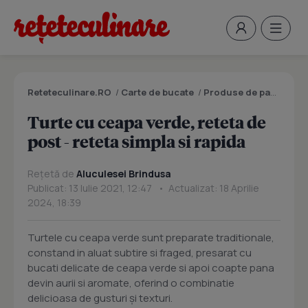
Reteteculinare.RO
/
Carte de bucate
/
Produse de panificatie si patiserie
Turte cu ceapa verde, reteta de
post - reteta simpla si rapida
Rețetă de
Aluculesei Brindusa
Publicat: 13 Iulie 2021, 12:47 • Actualizat: 18 Aprilie
2024, 18:39
Turtele cu ceapa verde sunt preparate traditionale,
constand in aluat subtire si fraged, presarat cu
bucati delicate de ceapa verde si apoi coapte pana
devin aurii si aromate, oferind o combinatie
delicioasa de gusturi și texturi.