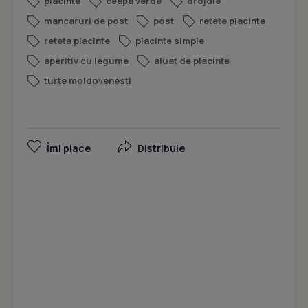
placinte
ceapa verde
drojdie
mancaruri de post
post
retete placinte
reteta placinte
placinte simple
aperitiv cu legume
aluat de placinte
turte moldovenesti
Îmi place
Distribuie