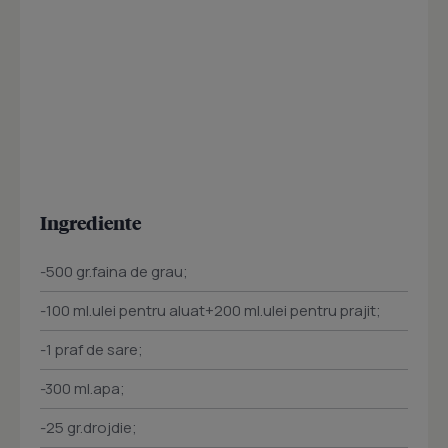
Ingrediente
-500 gr.faina de grau;
-100 ml.ulei pentru aluat+200 ml.ulei pentru prajit;
-1 praf de sare;
-300 ml.apa;
-25 gr.drojdie;