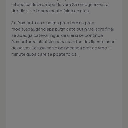
ml.apa calduta ca apa de vara.Se omogenizeaza
drojdia si se toarna peste faina de grau.
Se framanta un aluat nu prea tare nu prea
moale,adaugand apa putin cate putin.Mai spre final
se adauga cateva linguri de ulei si se continua
framantarea aluatului pana cand se dezlipeste usor
de pe vas.Se lasa sa se odihneasca pret de vreo 10
minute dupa care se poate folosi.