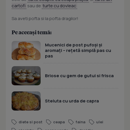
cartofi
sau de
turte cu dovleac
Sa aveti pofta si la pofta dragilor!
Pe aceeași temă:
Mucenici de post pufoși și
aromați – rețetă simplă pas cu
pas
Briose cu gem de gutui si frisca
Steluta cu urda de capra
diete si post
ceapa
faina
ulei