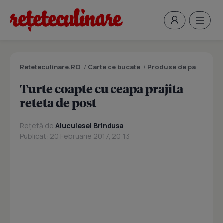
Reteteculinare.RO
/
Carte de bucate
/
Produse de panificatie si patiserie
Turte coapte cu ceapa prajita -
reteta de post
Rețetă de
Aluculesei Brindusa
Publicat: 20 Februarie 2017, 20:13