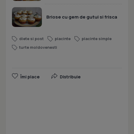
Briose cu gem de gutui si frisca
diete si post
placinte
placinte simple
turte moldovenesti
Îmi place
Distribuie