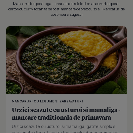
Mancaruri de post : o gama variata de retete de mancaruri de post -
cartofi cu curry, tocanita de post, mancare de orez cu soia...Mancaruri de
post - idei si sugestii
MANCARURI CU LEGUME SI ZARZAVATURI
Urzici scazute cu usturoi si mamaliga -
mancare traditionala de primavara
Urzici scazute cu usturoi si mamaliga, gatite simplu si
asezonate discret, cu textura moale si usor cremoasa.