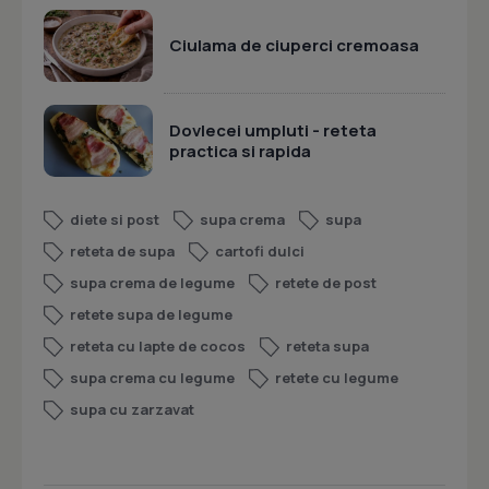
Ciulama de ciuperci cremoasa
Dovlecei umpluti - reteta
practica si rapida
diete si post
supa crema
supa
reteta de supa
cartofi dulci
supa crema de legume
retete de post
retete supa de legume
reteta cu lapte de cocos
reteta supa
supa crema cu legume
retete cu legume
supa cu zarzavat