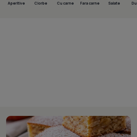
Aperitive
Ciorbe
Cu carne
Fara carne
Salate
Dul