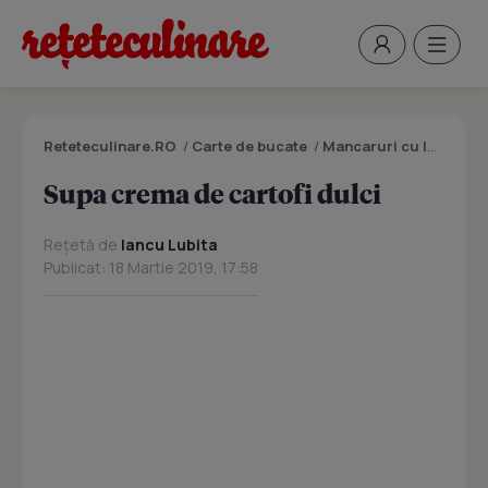
Reteteculinare.RO
/
Carte de bucate
/
Mancaruri cu legume si zarzavaturi
Supa crema de cartofi dulci
Rețetă de
Iancu Lubita
Publicat: 18 Martie 2019, 17:58