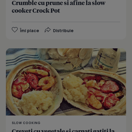
Crumble cu prune si afine la slow
cooker Crock Pot
Îmi place
Distribuie
SLOW COOKING
Creveti cu vegetale si carnati gatiti la