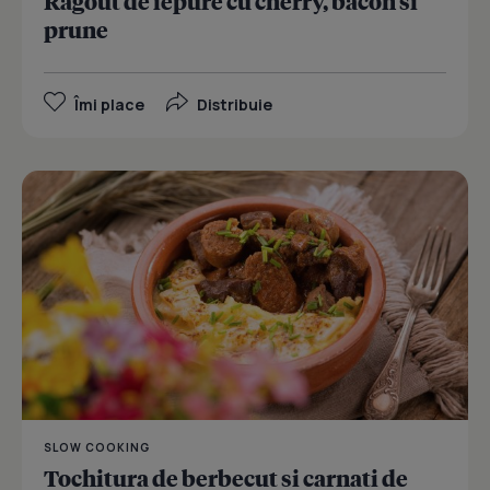
Ragout de iepure cu cherry, bacon si
prune
Îmi place
Distribuie
SLOW COOKING
Tochitura de berbecut si carnati de