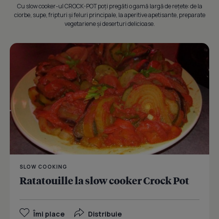
Cu slow cooker-ul CROCK-POT poţi pregăti o gamă largă de reţete: de la
ciorbe, supe, fripturi şi feluri principale, la aperitive apetisante, preparate
vegetariene şi deserturi delicioase.
SLOW COOKING
Ratatouille la slow cooker Crock Pot
Îmi place
Distribuie