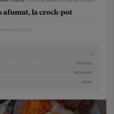
/
Slow Cooking
/
Ciorba de fasole cu os afumat, la crock-pot
s afumat, la crock-pot
ombrie 2016, 22:58
4
10 minute
360 minute
medie