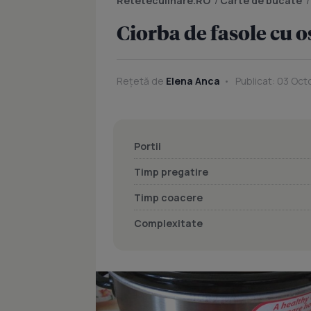
Reteteculinare.RO
/
Carte de bucate
Ciorba de fasole cu o
Rețetă de
Elena Anca
Publicat: 03 Oct
Portii
Timp pregatire
Timp coacere
Complexitate