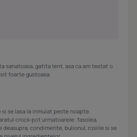
ta sanatoasa, gatita lent, asa ca am testat o
esit foarte gustoasa.
 si se lasa la inmuiat peste noapte.
paratul crock-pot urmatoarele: fasolea,
 deasupra, condimente, bulionul, rosiile si se
 nivelul ingredientelor.