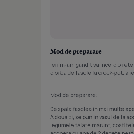
Mod de preparare
Ieri m-am gandit sa incerc o rete
ciorba de fasole la crock-pot, a i
Mod de preparare:
Se spala fasolea in mai multe ape
A doua zi, se pun in vasul de la a
legumele taiate marunt, costitele
acopera cu apa de 2 degete peste