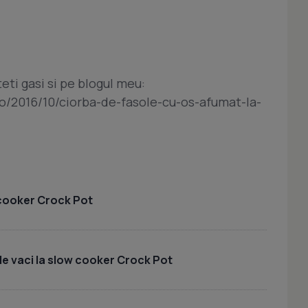
eti gasi si pe blogul meu:
ro/2016/10/ciorba-de-fasole-cu-os-afumat-la-
 cooker Crock Pot
e vaci la slow cooker Crock Pot