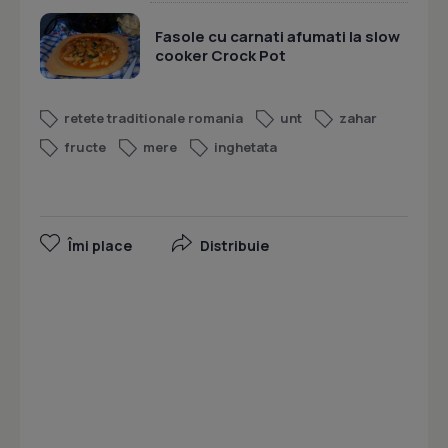
Fasole cu carnati afumati la slow
cooker Crock Pot
retete traditionale romania
unt
zahar
fructe
mere
inghetata
Îmi place
Distribuie