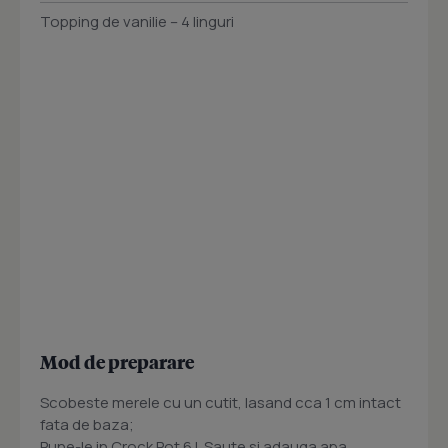
Topping de vanilie – 4 linguri
Mod de preparare
Scobeste merele cu un cutit, lasand cca 1 cm intact
fata de baza;
Pune-le in Crock Pot 6 L Saute si adauga apa,