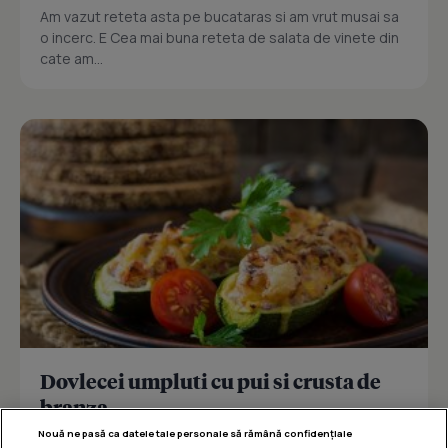
Am vazut reteta asta pe bucataras si am vrut musai sa
o incerc. E Cea mai buna reteta de salata de vinete din
cate am...
Dovlecei umpluti cu pui si crusta de
branza
Nouă ne pasă ca datele tale personale să rămână confidențiale
Reteta delicioasa de dovlecei umpluti cu pui si crusta