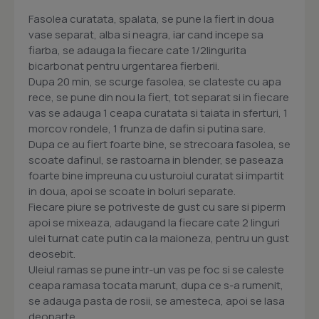
Fasolea curatata, spalata, se pune la fiert in doua
vase separat, alba si neagra, iar cand incepe sa
fiarba, se adauga la fiecare cate 1/2lingurita
bicarbonat pentru urgentarea fierberii.
Dupa 20 min, se scurge fasolea, se clateste cu apa
rece, se pune din nou la fiert, tot separat si in fiecare
vas se adauga 1 ceapa curatata si taiata in sferturi, 1
morcov rondele, 1 frunza de dafin si putina sare.
Dupa ce au fiert foarte bine, se strecoara fasolea, se
scoate dafinul, se rastoarna in blender, se paseaza
foarte bine impreuna cu usturoiul curatat si impartit
in doua, apoi se scoate in boluri separate.
Fiecare piure se potriveste de gust cu sare si piperm
apoi se mixeaza, adaugand la fiecare cate 2 linguri
ulei turnat cate putin ca la maioneza, pentru un gust
deosebit.
Uleiul ramas se pune intr-un vas pe foc si se caleste
ceapa ramasa tocata marunt, dupa ce s-a rumenit,
se adauga pasta de rosii, se amesteca, apoi se lasa
deoparte.