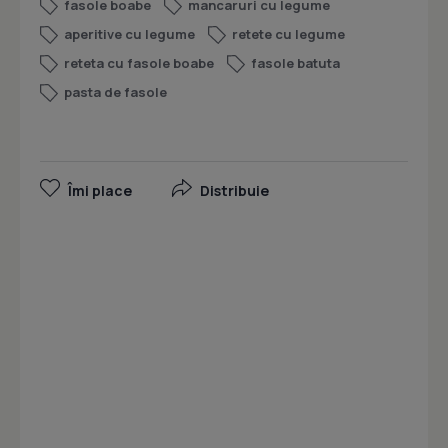
fasole boabe
mancaruri cu legume
aperitive cu legume
retete cu legume
reteta cu fasole boabe
fasole batuta
pasta de fasole
Îmi place
Distribuie