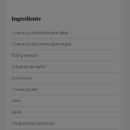
Ingrediente
1 cana cu fasole boabe albe
1 cana cu fasole boabe negre
500 g ceapa
2 frunze de dafin
2 morcovi
1 ceasca ulei
sare
piper
1 lingurita bicarbonat