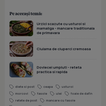
Pe aceeași temă:
Urzici scazute cu usturoi si
mamaliga - mancare traditionala
de primavara
Ciulama de ciuperci cremoasa
Dovlecei umpluti - reteta
practica si rapida
diete si post
ceapa
usturoi
morcovi
fasole
ulei
foaie de dafin
retete de post
mancare cu fasole