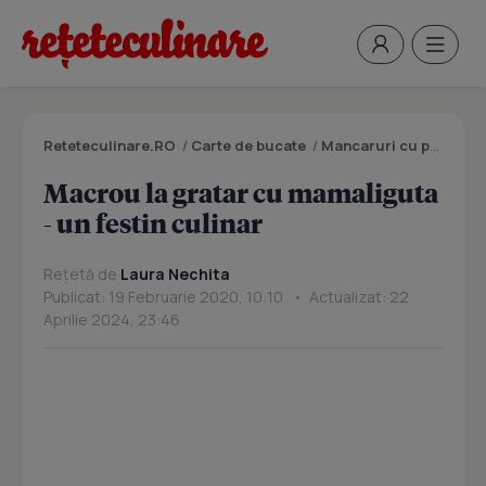
Reteteculinare.RO
/
Carte de bucate
/
Mancaruri cu peste
/
M
Macrou la gratar cu mamaliguta
- un festin culinar
Rețetă de
Laura Nechita
Publicat: 19 Februarie 2020, 10:10 • Actualizat: 22
Aprilie 2024, 23:46