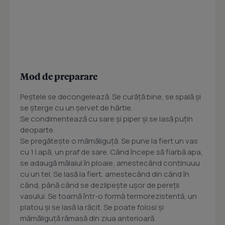
Mod de preparare
Peștele se decongelează. Se curăță bine, se spală și
se șterge cu un șervet de hârtie.
Se condimentează cu sare și piper și se lasă puțin
deoparte.
Se pregătește o mămăliguță. Se pune la fiert un vas
cu 1 l apă, un praf de sare. Când începe să fiarbă apa,
se adaugă mălaiul în ploaie, amestecând continuuu
cu un tel. Se lasă la fiert, amestecând din când în
când, până când se dezlipește ușor de pereții
vasului. Se toarnă într-o formă termorezistentă, un
platou și se lasă la răcit. Se poate folosi și
mămăliguță rămasă din ziua anterioară.