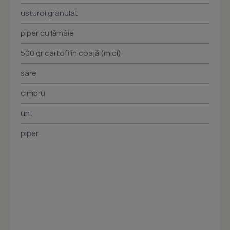
usturoi granulat
piper cu lămâie
500 gr cartofi în coajă (mici)
sare
cimbru
unt
piper