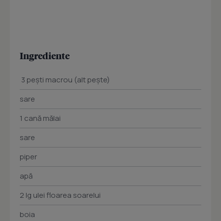
Ingrediente
3 pești macrou (alt pește)
sare
1 cană mălai
sare
piper
apă
2 lg ulei floarea soarelui
boia