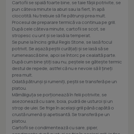
Cartofii se spală foarte bine, se taie fâșii potrivite, se
pun câteva minute la aburi sau la fiert, în apă
clocotită. Nu trebuie să fie pătrunși prea mult.
Procesul de preparare termică va continua pe grill.
După cele câteva minute, cartofii se scot, se
stropesc cu unt și se lasă la temperat.
Se pune la încins grillul Regis Stone, se lasă focul
potrivit. Se așază peștii curățați și se lasă să se
rumenească bine, apoi se întorc pe cealaltă parte.
După cum bine știți sau nu, peștele se gătește termic
destul de repede, astfel că nu e nevoie să îl țineți
prea mult.
Odată pătrunși și rumeniți, peștii se transferă pe un
platou.
Mămăliguța se porționează în felii potrivite, se
asezonează cu sare, boia, pudră de usturoi și un
strop de ulei. Se frige în același grill până capătă o
crustă rumenă și apetisantă. Se transferă pe un
platou.
Cartofii se condimentează cu sare, piper,