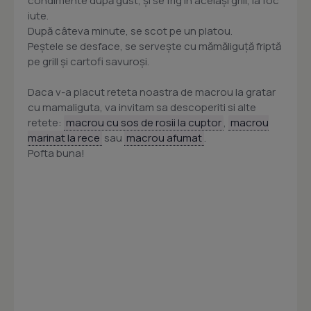
condimente după gust, și se frig în același grill, la foc
iute.
După câteva minute, se scot pe un platou.
Peștele se desface, se servește cu mămăliguță friptă
pe grill și cartofi savuroși.
Daca v-a placut reteta noastra de macrou la gratar
cu mamaliguta, va invitam sa descoperiti si alte
retete:
macrou cu sos de rosii la cuptor
,
macrou
marinat la rece
sau
macrou afumat
.
Pofta buna!