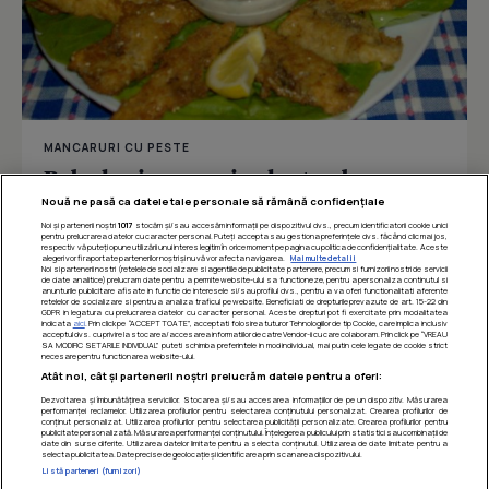
MANCARURI CU PESTE
Baby hering pane in aluat cu bere
Nouă ne pasă ca datele tale personale să rămână confidențiale
Noi și partenerii noștri
1017
stocăm și/sau accesăm informații pe dispozitivul dvs., precum identificatorii cookie unici
pentru prelucrarea datelor cu caracter personal. Puteți accepta sau gestiona preferințele dvs. făcând clic mai jos,
respectiv vă puteți opune utilizării unui interes legitim în orice moment pe pagina cu politica de confidențialitate. Aceste
Îmi place
Distribuie
alegeri vor fi raportate partenerilor noștri și nu vă vor afecta navigarea.
Mai multe detalii
Noi si partenerii nostri (retelele de socializare si agentiile de publicitate partenere, precum si furnizorii nostri de servicii
de date analitice) prelucram date pentru a permite website-ului sa functioneze, pentru a personaliza continutul si
anunturile publicitare afisate in functie de interesele si/sau profilul dvs., pentru a va oferi functionalitati aferente
retelelor de socializare si pentru a analiza traficul pe website. Beneficiati de drepturile prevazute de art. 15-22 din
GDPR in legatura cu prelucrarea datelor cu caracter personal. Aceste drepturi pot fi exercitate prin modalitatea
indicata
aici
. Prin click pe “ACCEPT TOATE”, acceptati folosirea tuturor Tehnologiilor de tip Cookie, care implica inclusiv
acceptul dvs. cu privire la stocarea/accesarea informatiilor de catre Vendor-ii cu care colaboram. Prin click pe “VREAU
SA MODIFIC SETARILE INDIVIDUAL” puteti schimba preferintele in mod individual, mai putin cele legate de cookie strict
necesare pentru functionarea website-ului.
Atât noi, cât și partenerii noștri prelucrăm datele pentru a oferi:
Dezvoltarea și îmbunătățirea serviciilor. Stocarea și/sau accesarea informațiilor de pe un dispozitiv. Măsurarea
performanței reclamelor. Utilizarea profilurilor pentru selectarea conținutului personalizat. Crearea profilurilor de
conținut personalizat. Utilizarea profilurilor pentru selectarea publicității personalizate. Crearea profilurilor pentru
publicitate personalizată. Măsurarea performanței conținutului. Înțelegerea publicului prin statistici sau combinații de
date din surse diferite. Utilizarea datelor limitate pentru a selecta conținutul. Utilizarea de date limitate pentru a
selecta publicitatea. Date precise de geolocație și identificarea prin scanarea dispozitivului.
Listă parteneri (furnizori)