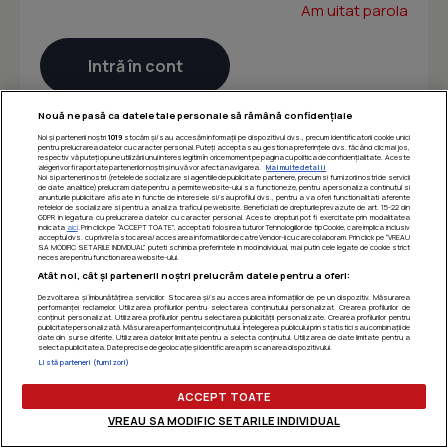
Am uitat parola
Nouă ne pasă ca datele tale personale să rămână confidențiale
Noi și partenerii noștri
1019
stocăm și/sau accesăm informații pe dispozitivul dvs., precum identificatorii cookie unici
pentru prelucrarea datelor cu caracter personal. Puteți accepta sau gestiona preferințele dvs. făcând clic mai jos,
respectiv vă puteți opune utilizării unui interes legitim în orice moment pe pagina cu politica de confidențialitate. Aceste
alegeri vor fi raportate partenerilor noștri și nu vă vor afecta navigarea.
Mai multe detalii
Noi si partenerii nostri (retelele de socializare si agentiile de publicitate partenere, precum si furnizorii nostri de servicii
de date analitice) prelucram date pentru a permite website-ului sa functioneze, pentru a personaliza continutul si
anunturile publicitare afisate in functie de interesele si/sau profilul dvs., pentru a va oferi functionalitati aferente
retelelor de socializare si pentru a analiza traficul pe website. Beneficiati de drepturile prevazute de art. 15-22 din
GDPR in legatura cu prelucrarea datelor cu caracter personal. Aceste drepturi pot fi exercitate prin modalitatea
indicata
aici
. Prin click pe “ACCEPT TOATE”, acceptati folosirea tuturor Tehnologiilor de tip Cookie, care implica inclusiv
acceptul dvs. cu privire la stocarea/accesarea informatiilor de catre Vendor-ii cu care colaboram. Prin click pe “VREAU
SA MODIFIC SETARILE INDIVIDUAL” puteti schimba preferintele in mod individual, mai putin cele legate de cookie strict
necesare pentru functionarea website-ului.
Atât noi, cât și partenerii noștri prelucrăm datele pentru a oferi:
Dezvoltarea și îmbunătățirea serviciilor. Stocarea și/sau accesarea informațiilor de pe un dispozitiv. Măsurarea
performanței reclamelor. Utilizarea profilurilor pentru selectarea conținutului personalizat. Crearea profilurilor de
conținut personalizat. Utilizarea profilurilor pentru selectarea publicității personalizate. Crearea profilurilor pentru
publicitate personalizată. Măsurarea performanței conținutului. Înțelegerea publicului prin statistici sau combinații de
date din surse diferite. Utilizarea datelor limitate pentru a selecta conținutul. Utilizarea de date limitate pentru a
selecta publicitatea. Date precise de geolocație și identificarea prin scanarea dispozitivului.
Listă parteneri (furnizori)
ACCEPT TOATE
VREAU SA MODIFIC SETARILE INDIVIDUAL