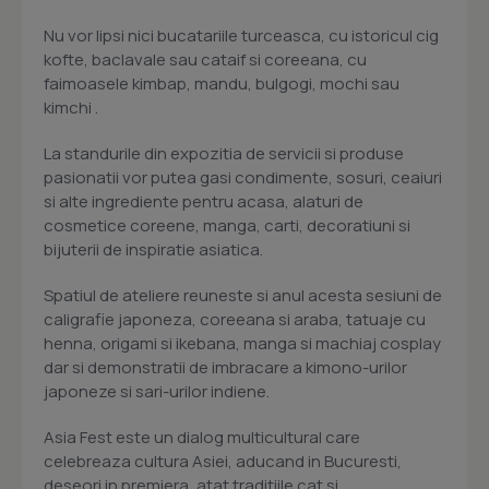
Nu vor lipsi nici bucatariile turceasca, cu istoricul cig
kofte, baclavale sau cataif si coreeana, cu
faimoasele kimbap, mandu, bulgogi, mochi sau
kimchi .
La standurile din expozitia de servicii si produse
pasionatii vor putea gasi condimente, sosuri, ceaiuri
si alte ingrediente pentru acasa, alaturi de
cosmetice coreene, manga, carti, decoratiuni si
bijuterii de inspiratie asiatica.
Spatiul de ateliere reuneste si anul acesta sesiuni de
caligrafie japoneza, coreeana si araba, tatuaje cu
henna, origami si ikebana, manga si machiaj cosplay
dar si demonstratii de imbracare a kimono-urilor
japoneze si sari-urilor indiene.
Asia Fest este un dialog multicultural care
celebreaza cultura Asiei, aducand in Bucuresti,
deseori in premiera, atat traditiile cat si