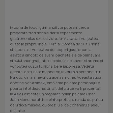
in zona de food, gurmanzii vor putea incerca
preparate traditionale dar si experimente
gastronomice exclusiviste, iar vizitatorii vor putea
gusta la propriu India, Turcia, Coreea de Sus, China
si Japonia si vor putea descoperi gastronomia
asiatica dincolo de sushi, pachetelele de primavara
si puiul shanghai, intr-o explozie de savori si arome si
vor putea gusta lichior si bere japoneza. Vedeta
acestei editii este mancarea favorita a personajului
Naruto, din anime-ul cu acelasi nume. Aceasta supa
contine Narutomaki, emblema pe care personajul o
poarta intotdeauna. Un alt deliciu ce va fi prezentat
la Asia Fest este un preparat indian pe care Chef
John Menumorut, l-a reinterpretat, o rulada de pui cu
caju tikka masala, cu orez, ulei de coriandru si jeleu
de caise.