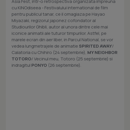
Asia Fest, intr-o retrospectiva organizata impreuna
cu KINOdiseea - Festivalului international de film
pentru publicul tanar, ce il omagiaza pe Hayao
Miyazaki, regizorul japonez cofondator al
Studiourilor Ghibli, autor al unora dintre cele mai
iconice animatii ale tuturor timpurilor. Astfel, pe
marele ecran din aer liber, in Parcul National, se vor
vedea lungmetrajele de animatie
SPIRITED AWAY
/
Calatoria cu Chihiro (24 septembrie),
MY NEIGHBOR
TOTORO
/ Vecinul meu, Totoro (25 septembrie) si
indragitul
PONYO
(26 septembrie).