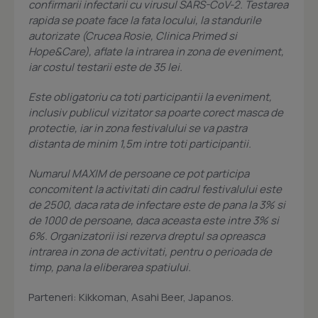
confirmarii infectarii cu virusul SARS-CoV-2. Testarea
rapida se poate face la fata locului, la standurile
autorizate (Crucea Rosie, Clinica Primed si
Hope&Care), aflate la intrarea in zona de eveniment,
iar costul testarii este de 35 lei.
Este obligatoriu ca toti participantii la eveniment,
inclusiv publicul vizitator sa poarte corect masca de
protectie, iar in zona festivalului se va pastra
distanta de minim 1,5m intre toti participantii.
Numarul MAXIM de persoane ce pot participa
concomitent la activitati din cadrul festivalului este
de 2500, daca rata de infectare este de pana la 3% si
de 1000 de persoane, daca aceasta este intre 3% si
6%. Organizatorii isi rezerva dreptul sa opreasca
intrarea in zona de activitati, pentru o perioada de
timp, pana la eliberarea spatiului.
Parteneri: Kikkoman, Asahi Beer, Japanos.