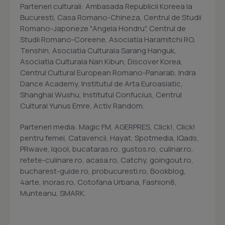
Parteneri culturali: Ambasada Republicii Koreea la
Bucuresti, Casa Romano-Chineza, Centrul de Studii
Romano-Japoneze "Angela Hondru", Centrul de
Studii Romano-Coreene, Asociatia Haramitchi RO,
Tenshin, Asociatia Culturala Sarang Hanguk,
Asociatia Culturala Nan Kibun, Discover Korea,
Centrul Cultural European Romano-Panarab, Indra
Dance Academy, Institutul de Arta Euroasiatic,
Shanghai Wushu, Institutul Confucius, Centrul
Cultural Yunus Emre, Activ Random.
Parteneri media: Magic FM, AGERPRES, Click!, Click!
pentru femei, Catavencii, Hayat, Spotmedia, IQads,
PRwave, Iqool, bucataras.ro, gustos.ro, culinar.ro,
retete-culinare.ro, acasa.ro, Catchy, goingout.ro,
bucharest-guide.ro, probucuresti.ro, Bookblog,
4arte, inoras.ro, Cotofana Urbana, Fashion8,
Munteanu, SMARK.