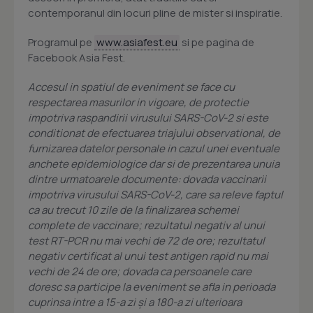
contemporanul din locuri pline de mister si inspiratie.
Programul pe
www.asiafest.eu
si pe pagina de
Facebook Asia Fest.
Accesul in spatiul de eveniment se face cu
respectarea masurilor in vigoare, de protectie
impotriva raspandirii virusului SARS-CoV-2 si este
conditionat de efectuarea triajului observational, de
furnizarea datelor personale in cazul unei eventuale
anchete epidemiologice dar si de prezentarea unuia
dintre urmatoarele documente: dovada vaccinarii
impotriva virusului SARS-CoV-2, care sa releve faptul
ca au trecut 10 zile de la finalizarea schemei
complete de vaccinare; rezultatul negativ al unui
test RT-PCR nu mai vechi de 72 de ore; rezultatul
negativ certificat al unui test antigen rapid nu mai
vechi de 24 de ore; dovada ca persoanele care
doresc sa participe la eveniment se afla in perioada
cuprinsa intre a 15-a zi şi a 180-a zi ulterioara