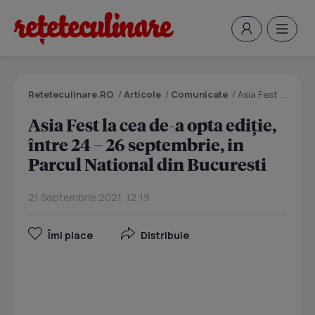
Reteteculinare.RO
/
Articole
/
Comunicate
/
Asia Fest la cea de-a opta ediție, între 24 – 26 septembrie, in Parcul National din Bucuresti
Asia Fest la cea de-a opta ediție,
între 24 – 26 septembrie, in
Parcul National din Bucuresti
21 Septembrie 2021, 12:19
Îmi place
Distribuie