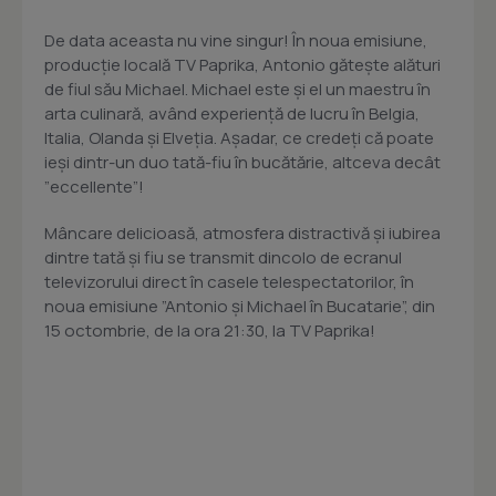
De data aceasta nu vine singur! În noua emisiune,
producție locală TV Paprika, Antonio gătește alături
de fiul său Michael. Michael este și el un maestru în
arta culinară, având experiență de lucru în Belgia,
Italia, Olanda și Elveția. Așadar, ce credeți că poate
ieși dintr-un duo tată-fiu în bucătărie, altceva decât
”eccellente”!
Mâncare delicioasă, atmosfera distractivă și iubirea
dintre tată și fiu se transmit dincolo de ecranul
televizorului direct în casele telespectatorilor, în
noua emisiune ”Antonio și Michael în Bucatarie”, din
15 octombrie, de la ora 21:30, la TV Paprika!