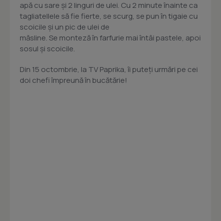
apă cu sare şi 2 linguri de ulei. Cu 2 minute înainte ca
tagliatellele să fie fierte, se scurg, se pun în tigaie cu
scoicile şi un pic de ulei de
măsline. Se monteză în farfurie mai întâi pastele, apoi
sosul şi scoicile.
Din 15 octombrie, la TV Paprika, îi puteți urmări pe cei
doi chefi împreună în bucătărie!