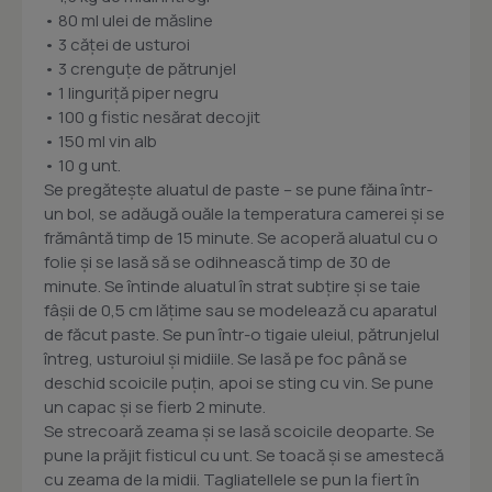
• 80 ml ulei de măsline
• 3 căţei de usturoi
• 3 crenguţe de pătrunjel
• 1 linguriţă piper negru
• 100 g fistic nesărat decojit
• 150 ml vin alb
• 10 g unt.
Se pregăteşte aluatul de paste – se pune făina într-
un bol, se adăugă ouăle la temperatura camerei şi se
frământă timp de 15 minute. Se acoperă aluatul cu o
folie şi se lasă să se odihnească timp de 30 de
minute. Se întinde aluatul în strat subţire şi se taie
fâşii de 0,5 cm lăţime sau se modelează cu aparatul
de făcut paste. Se pun într-o tigaie uleiul, pătrunjelul
întreg, usturoiul şi midiile. Se lasă pe foc până se
deschid scoicile puţin, apoi se sting cu vin. Se pune
un capac şi se fierb 2 minute.
Se strecoară zeama şi se lasă scoicile deoparte. Se
pune la prăjit fisticul cu unt. Se toacă şi se amestecă
cu zeama de la midii. Tagliatellele se pun la fiert în