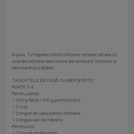
În plus, TV Paprika oferă cititorilor reteteculinare.ro
una din rețetele delicioase ale emisiunii ”Antonio și
Michael în bucătărie”:
TAGLIATELLE DE CASĂ CU MIDII ŞI FISTIC
PORȚII: 3-4
Pentru paste:
• 300 g făină + 100 g pentru întins
• 3 ouă
• 2 linguri de sare pentru fierbere
• 2 linguri ulei de măsline;
Pentru sos:
• 1,3 kg de midii întregi