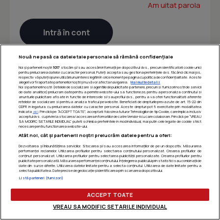
Am uitat parola
Nouă ne pasă ca datele tale personale să rămână confidențiale
Noi și partenerii noștri
1017
stocăm și/sau accesăm informații pe dispozitivul dvs., precum identificatorii cookie unici
pentru prelucrarea datelor cu caracter personal. Puteți accepta sau gestiona preferințele dvs. făcând clic mai jos,
respectiv vă puteți opune utilizării unui interes legitim în orice moment pe pagina cu politica de confidențialitate. Aceste
alegeri vor fi raportate partenerilor noștri și nu vă vor afecta navigarea.
Mai multe detalii
Noi si partenerii nostri (retelele de socializare si agentiile de publicitate partenere, precum si furnizorii nostri de servicii
de date analitice) prelucram date pentru a permite website-ului sa functioneze, pentru a personaliza continutul si
anunturile publicitare afisate in functie de interesele si/sau profilul dvs., pentru a va oferi functionalitati aferente
retelelor de socializare si pentru a analiza traficul pe website. Beneficiati de drepturile prevazute de art. 15-22 din
GDPR in legatura cu prelucrarea datelor cu caracter personal. Aceste drepturi pot fi exercitate prin modalitatea
indicata
aici
. Prin click pe “ACCEPT TOATE”, acceptati folosirea tuturor Tehnologiilor de tip Cookie, care implica inclusiv
acceptul dvs. cu privire la stocarea/accesarea informatiilor de catre Vendor-ii cu care colaboram. Prin click pe “VREAU
SA MODIFIC SETARILE INDIVIDUAL” puteti schimba preferintele in mod individual, mai putin cele legate de cookie strict
necesare pentru functionarea website-ului.
Atât noi, cât și partenerii noștri prelucrăm datele pentru a oferi:
Dezvoltarea și îmbunătățirea serviciilor. Stocarea și/sau accesarea informațiilor de pe un dispozitiv. Măsurarea
performanței reclamelor. Utilizarea profilurilor pentru selectarea conținutului personalizat. Crearea profilurilor de
conținut personalizat. Utilizarea profilurilor pentru selectarea publicității personalizate. Crearea profilurilor pentru
publicitate personalizată. Măsurarea performanței conținutului. Înțelegerea publicului prin statistici sau combinații de
date din surse diferite. Utilizarea datelor limitate pentru a selecta conținutul. Utilizarea de date limitate pentru a
selecta publicitatea. Date precise de geolocație și identificarea prin scanarea dispozitivului.
Listă parteneri (furnizori)
ACCEPT TOATE
VREAU SA MODIFIC SETARILE INDIVIDUAL