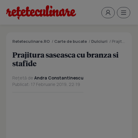
Reteteculinare.RO
/
Carte de bucate
/
Dulciuri
/
Prajitura saseasca cu branza si stafide
Prajitura saseasca cu branza si
stafide
Rețetă de
Andra Constantinescu
Publicat: 17 Februarie 2019, 22:19