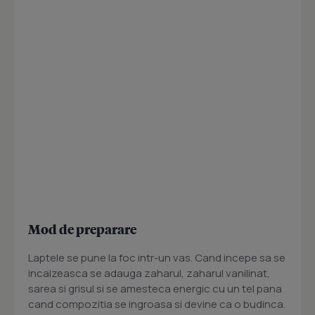
Mod de preparare
Laptele se pune la foc intr-un vas. Cand incepe sa se
incalzeasca se adauga zaharul, zaharul vanilinat,
sarea si grisul si se amesteca energic cu un tel pana
cand compozitia se ingroasa si devine ca o budinca.