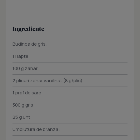
Ingrediente
Budinca de gris:
1 l lapte
100 g zahar
2 plicuri zahar vanilinat (8 g/plic)
1 praf de sare
300 g gris
25 g unt
Umplutura de branza: