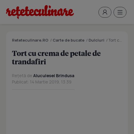
Reteteculinare.RO
/
Carte de bucate
/
Dulciuri
/
Tort cu crema de petale de trandafiri
Tort cu crema de petale de
trandafiri
Rețetă de
Aluculesei Brindusa
Publicat: 14 Martie 2019, 13:39