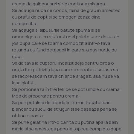
crema de galbenusuri si se continua mixarea.
Se adauga nuca de cocos, faina de grau in amestec
cu praful de copt si se omogenizeaza bine
compozitia.
Se adauga si albusurile batute spuma si se
omoenigeaza cu ajutorul unei palete,usor de sus in
jos,dupa care se toarna compozitia intr-o tava
rotunda cu fund detasabil in care s-a pus hartie de
copt.
Se da tava la cuptorul incalzit deja pentru circa o
ora,la foc potrivit,dupa care se scoate si se lasa sa
se racoreasca in tava chiar pe aragaz, asa nu se va
lasa blatul.
Se portioneaza in trei felii ce se pot umple cu crema.
Mod de preparare pentru crema:
Se pun petalele de trandafir intr-un tocator sau
blender cu sucul de struguri si se paseaza pana se
obtine o pasta.
Se pune gelatina intr-o canita cu putina apa la bain
marie si se amesteca pana la topirea completa dupa