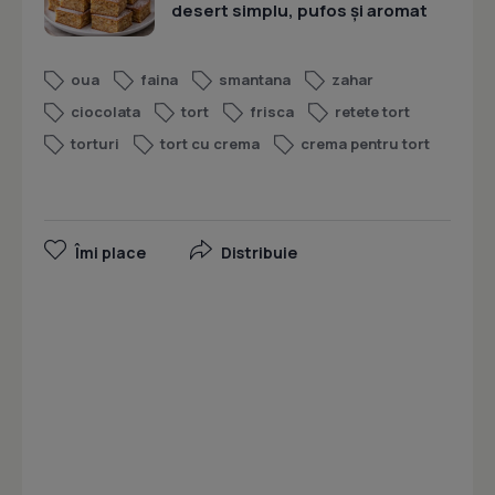
desert simplu, pufos și aromat
oua
faina
smantana
zahar
ciocolata
tort
frisca
retete tort
torturi
tort cu crema
crema pentru tort
Îmi place
Distribuie