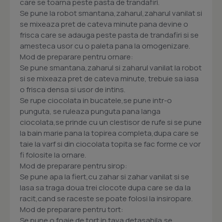
care se toarna peste pasta de trandafiri.
Se pune la robot smantana,zaharul,zaharul vanilat si
se mixeaza pret de cateva minute pana devine o
frisca care se adauga peste pasta de trandafiri si se
amesteca usor cu o paleta pana la omogenizare.
Mod de preparare pentru ornare:
Se pune smantana,zaharul si zaharul vanilat la robot
si se mixeaza pret de cateva minute, trebuie sa iasa
o frisca densa si usor de intins.
Se rupe ciocolata in bucatele,se pune intr-o
punguta, se ruleaza punguta pana langa
ciocolata,se prinde cu un clestisor de rufe si se pune
la bain marie pana la topirea completa,dupa care se
taie la varf si din ciocolata topita se fac forme ce vor
fi folosite la ornare.
Mod de preparare pentru sirop:
Se pune apa la fiert,cu zahar si zahar vanilat si se
lasa sa traga doua trei clocote dupa care se da la
racit,cand se raceste se poate folosi la insiropare.
Mod de preparare pentru tort:
Se pune o foaie de tort in tava detasabila,se