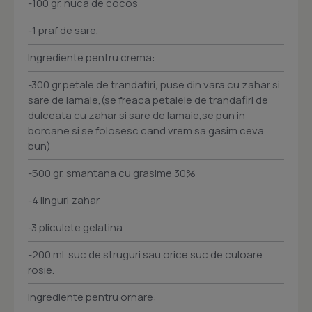
-100 gr. nuca de cocos
-1 praf de sare.
Ingrediente pentru crema:
-300 gr.petale de trandafiri, puse din vara cu zahar si
sare de lamaie,(se freaca petalele de trandafiri de
dulceata cu zahar si sare de lamaie,se pun in
borcane si se folosesc cand vrem sa gasim ceva
bun)
-500 gr. smantana cu grasime 30%
-4 linguri zahar
-3 pliculete gelatina
-200 ml. suc de struguri sau orice suc de culoare
rosie.
Ingrediente pentru ornare: