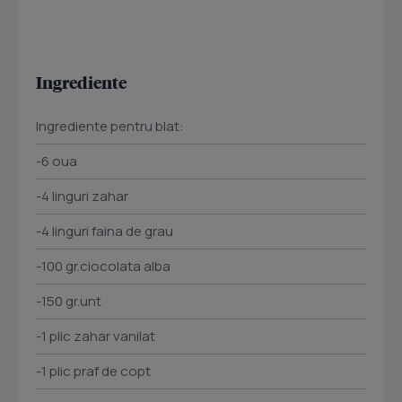
Ingrediente
Ingrediente pentru blat:
-6 oua
-4 linguri zahar
-4 linguri faina de grau
-100 gr.ciocolata alba
-150 gr.unt
-1 plic zahar vanilat
-1 plic praf de copt