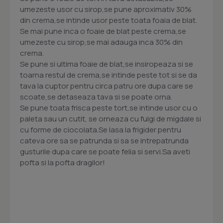
umezeste usor cu sirop,se pune aproximativ 30%
din crema,se intinde usor peste toata foaia de blat.
Se mai pune inca o foaie de blat peste crema,se
umezeste cu sirop,se mai adauga inca 30% din
crema.
Se pune si ultima foaie de blat,se insiropeaza si se
toarna restul de crema,se intinde peste tot si se da
tava la cuptor pentru circa patru ore dupa care se
scoate,se detaseaza tava si se poate orna.
Se pune toata frisca peste tort,se intinde usor cu o
paleta sau un cutit, se orneaza cu fulgi de migdale si
cu forme de ciocolata.Se lasa la frigider pentru
cateva ore sa se patrunda si sa se intrepatrunda
gusturile dupa care se poate felia si servi.Sa aveti
pofta si la pofta dragilor!