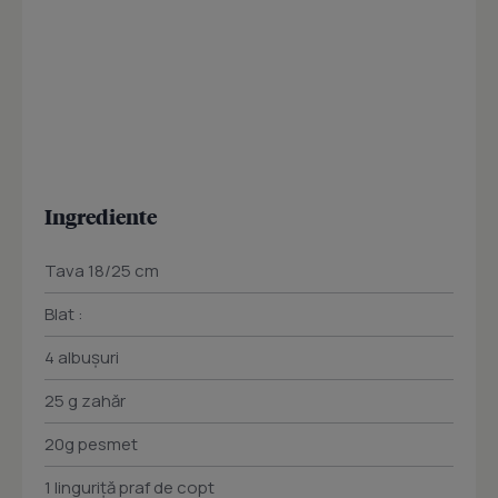
Ingrediente
Tava 18/25 cm
Blat :
4 albuşuri
25 g zahăr
20g pesmet
1 linguriţă praf de copt