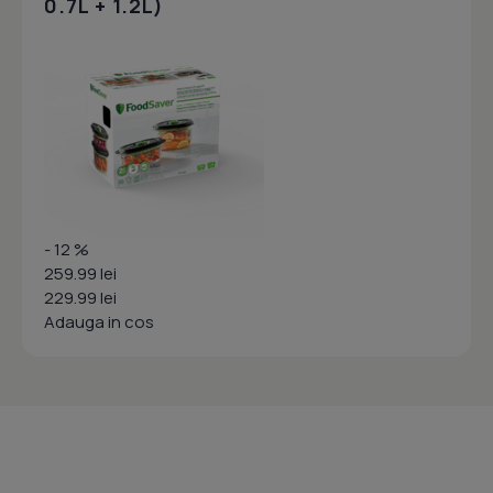
0.7L + 1.2L)
- 12 %
259.99 lei
229.99 lei
Adauga in cos