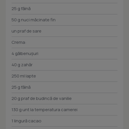
25 g făină
50 g nuci măcinate fin
un praf de sare
Crema:
4 gălbenuşuri
40 g zahăr
250 ml lapte
25 g făină
20 g praf de budincă de vanilie
130 g unt la temperatura camerei
1 lingură cacao