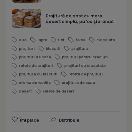
Prajitură de post cu mere –
desert simplu, pufos și aromat
oua
lapte
unt
faina
ciocolata
prajituri
biscuiti
prajitura
prajituri de casa
prajituri pentru craciun
retete de prajituri
prajituri cu ciocolata
prajitura cu biscuiti
reteta de prajituri
crema de vanilie
prajitura de casa
desert
retete de desert
Îmi place
Distribuie