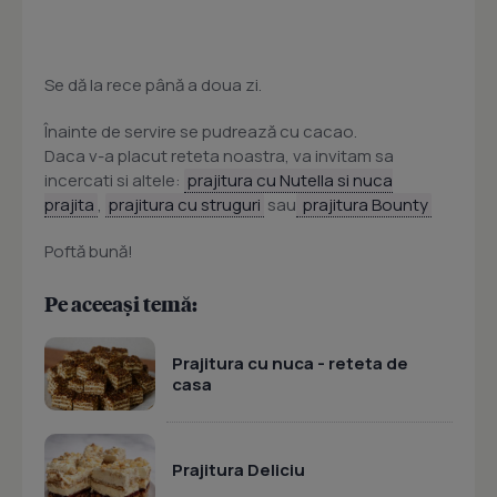
Se dă la rece până a doua zi.
Înainte de servire se pudrează cu cacao.
Daca v-a placut reteta noastra, va invitam sa
incercati si altele:
prajitura cu Nutella si nuca
prajita
,
prajitura cu struguri
sau
prajitura Bounty
Poftă bună!
Pe aceeași temă:
Prajitura cu nuca - reteta de
casa
Prajitura Deliciu