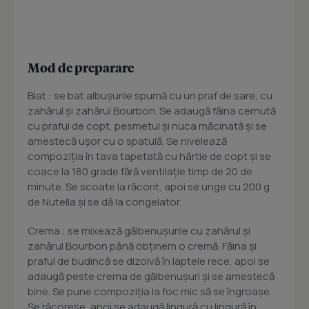
Mod de preparare
Blat : se bat albuşurile spumă cu un praf de sare, cu
zahărul şi zahărul Bourbon. Se adaugă făina cernută
cu praful de copt, pesmetul şi nuca măcinată şi se
amestecă uşor cu o spatulă. Se nivelează
compoziţia în tava tapetată cu hârtie de copt şi se
coace la 180 grade fără ventilaţie timp de 20 de
minute. Se scoate la răcorit, apoi se unge cu 200 g
de Nutella şi se dă la congelator.
Crema : se mixează gălbenuşurile cu zahărul şi
zahărul Bourbon până obţinem o cremă. Făina şi
praful de budincă se dizolvă în laptele rece, apoi se
adaugă peste crema de gălbenuşuri şi se amestecă
bine. Se pune compoziţia la foc mic să se îngroaşe.
Se răcoreşe, apoi se adaugă lingură cu lingură în