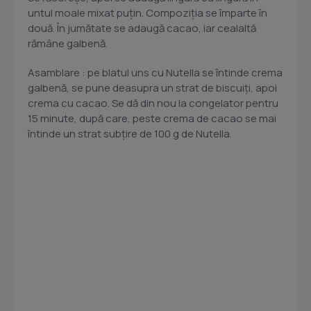
untul moale mixat puţin. Compoziţia se împarte în
două. În jumătate se adaugă cacao, iar cealaltă
rămâne galbenă.
Asamblare : pe blatul uns cu Nutella se întinde crema
galbenă, se pune deasupra un strat de biscuiţi, apoi
crema cu cacao. Se dă din nou la congelator pentru
15 minute, după care, peste crema de cacao se mai
întinde un strat subţire de 100 g de Nutella.