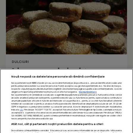
DULCIURI
Islere cu crema de ciocolata
Nouă ne pasă ca datele tale personale să rămână confidențiale
Noi și partenerii noștri
1019
stocăm și/sau accesăm informații pe dispozitivul dvs., precum identificatorii cookie unici
pentru prelucrarea datelor cu caracter personal. Puteți accepta sau gestiona preferințele dvs. făcând clic mai jos,
respectiv vă puteți opune utilizării unui interes legitim în orice moment pe pagina cu politica de confidențialitate. Aceste
Îmi place
Distribuie
alegeri vor fi raportate partenerilor noștri și nu vă vor afecta navigarea.
Mai multe detalii
Noi si partenerii nostri (retelele de socializare si agentiile de publicitate partenere, precum si furnizorii nostri de servicii
de date analitice) prelucram date pentru a permite website-ului sa functioneze, pentru a personaliza continutul si
anunturile publicitare afisate in functie de interesele si/sau profilul dvs., pentru a va oferi functionalitati aferente
retelelor de socializare si pentru a analiza traficul pe website. Beneficiati de drepturile prevazute de art. 15-22 din
GDPR in legatura cu prelucrarea datelor cu caracter personal. Aceste drepturi pot fi exercitate prin modalitatea
indicata
aici
. Prin click pe “ACCEPT TOATE”, acceptati folosirea tuturor Tehnologiilor de tip Cookie, care implica inclusiv
acceptul dvs. cu privire la stocarea/accesarea informatiilor de catre Vendor-ii cu care colaboram. Prin click pe “VREAU
SA MODIFIC SETARILE INDIVIDUAL” puteti schimba preferintele in mod individual, mai putin cele legate de cookie strict
necesare pentru functionarea website-ului.
Atât noi, cât și partenerii noștri prelucrăm datele pentru a oferi:
Dezvoltarea și îmbunătățirea serviciilor. Stocarea și/sau accesarea informațiilor de pe un dispozitiv. Măsurarea