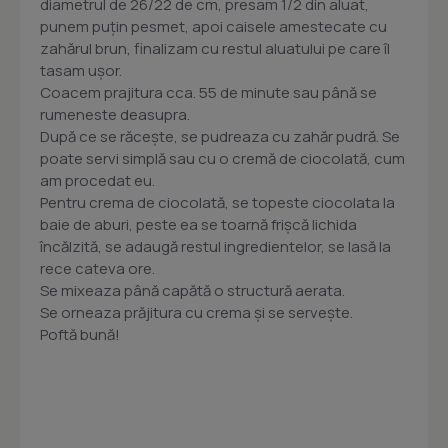
diametrul de 26/22 de cm, presam 1/2 din aluat,
punem puțin pesmet, apoi caisele amestecate cu
zahărul brun, finalizam cu restul aluatului pe care îl
tasam ușor.
Coacem prajitura cca. 55 de minute sau până se
rumeneste deasupra.
După ce se răcește, se pudreaza cu zahăr pudră. Se
poate servi simplă sau cu o cremă de ciocolată, cum
am procedat eu.
Pentru crema de ciocolată, se topeste ciocolata la
baie de aburi, peste ea se toarnă frișcă lichida
încălzită, se adaugă restul ingredientelor, se lasă la
rece cateva ore.
Se mixeaza până capătă o structură aerata.
Se orneaza prăjitura cu crema și se servește.
Poftă bună!