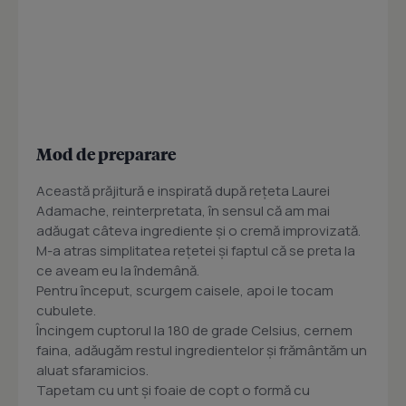
Mod de preparare
Această prăjitură e inspirată după rețeta Laurei
Adamache, reinterpretata, în sensul că am mai
adăugat câteva ingrediente și o cremă improvizată.
M-a atras simplitatea rețetei și faptul că se preta la
ce aveam eu la îndemână.
Pentru început, scurgem caisele, apoi le tocam
cubulete.
Încingem cuptorul la 180 de grade Celsius, cernem
faina, adăugăm restul ingredientelor și frământăm un
aluat sfaramicios.
Tapetam cu unt și foaie de copt o formă cu