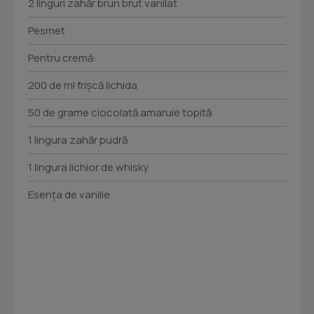
2 linguri zahăr brun brut vanilat
Pesmet
Pentru cremă:
200 de ml frișcă lichida
50 de grame ciocolată amaruie topită
1 lingura zahăr pudră
1 lingura lichior de whisky
Esența de vanilie