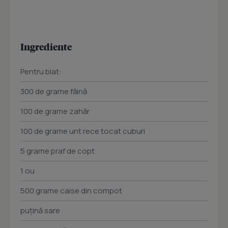
Ingrediente
Pentru blat:
300 de grame făină
100 de grame zahăr
100 de grame unt rece tocat cuburi
5 grame praf de copt
1 ou
500 grame caise din compot
puțină sare