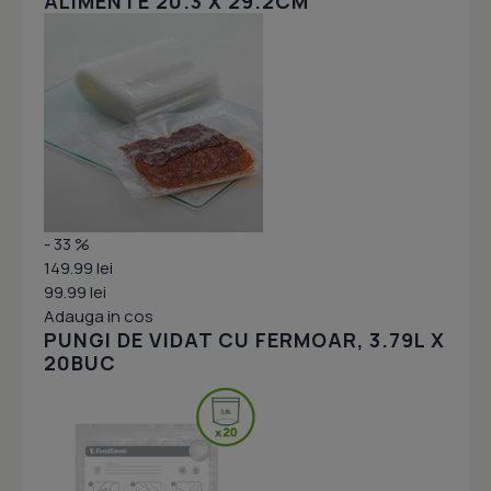
ALIMENTE 20.3 X 29.2CM
- 33 %
149.99 lei
99.99 lei
Adauga in cos
PUNGI DE VIDAT CU FERMOAR, 3.79L X
20BUC