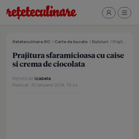
Reteteculinare.RO
/
Carte de bucate
/
Dulciuri
/
Prajitura sfaramicioasa cu caise si crema de ciocolata
Prajitura sfaramicioasa cu caise
si crema de ciocolata
Rețetă de
Izabela
Publicat: 30 Ianuarie 2018, 19:44