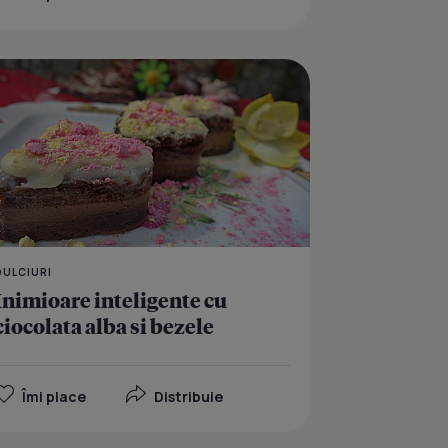
u dude si crema de ciocolata
Pasca cu aluat de coz
DULCIURI
Inimioare inteligente cu
ciocolata alba si bezele
Îmi place
Distribuie