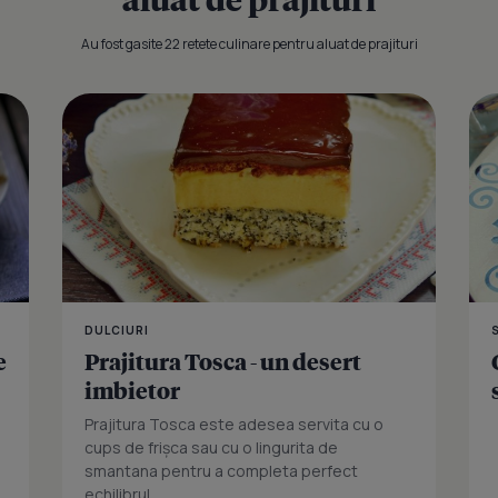
Au fost gasite 22 retete culinare pentru aluat de prajituri
Prajitura cu
DULCIURI
e
Prajitura Tosca - un desert
imbietor
Prajitura Tosca este adesea servita cu o
cups de frișca sau cu o lingurita de
smantana pentru a completa perfect
echilibrul...