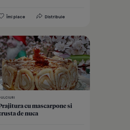
Îmi place
Distribuie
eline roz cu caramel sau capsuni
Regina Nuca de cocos
DULCIURI
Prajitura cu mascarpone si
crusta de nuca