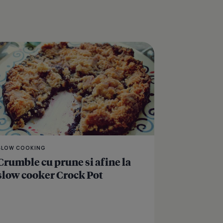
 foi si gem de prune - prajitura dulce-acrisoara
Prajitura Tosca - un de
SLOW COOKING
Crumble cu prune si afine la
slow cooker Crock Pot