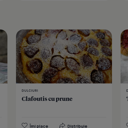
Deliciu cu f
DULCIURI
Clafoutis cu prune
Îmi place
Distribuie