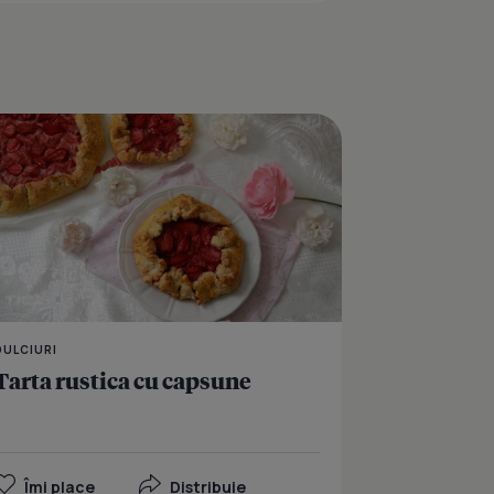
ructe deshidratate si crusta de nuci
Clafoutis cu prune
DULCIURI
Tarta rustica cu capsune
Îmi place
Distribuie