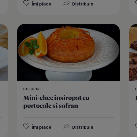
Îmi place
Distribuie
Prajitura cu
DULCIURI
Mini-chec insiropat cu
portocale si sofran
Îmi place
Distribuie