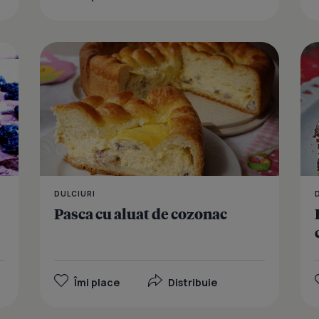
Prajitura c
DULCIURI
Pasca cu aluat de cozonac
Îmi place
Distribuie