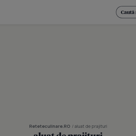
Reteteculinare.RO
/ aluat de prajituri
aluat de prajituri