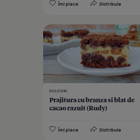
Îmi place
Distribuie
DULCIURI
Prajitura cu branza si blat de
cacao razuit (Rudy)
Îmi place
Distribuie