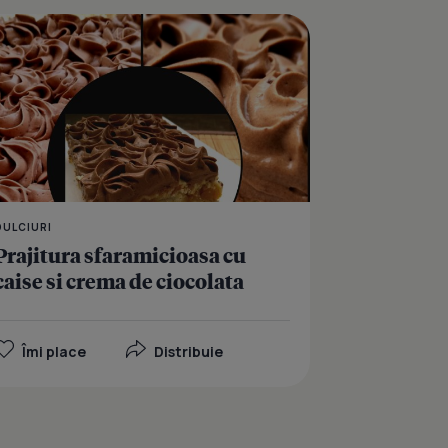
coturi cu hrisca si morcovi
Prajitura fina cu crema 
DULCIURI
Prajitura sfaramicioasa cu
caise si crema de ciocolata
Îmi place
Distribuie