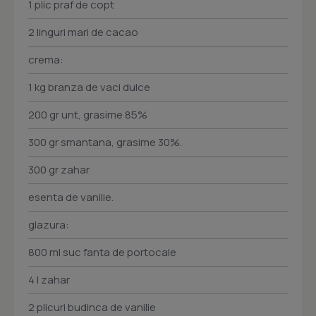
1 plic praf de copt
2 linguri mari de cacao
crema:
1 kg branza de vaci dulce
200 gr unt, grasime 85%
300 gr smantana, grasime 30%.
300 gr zahar
esenta de vanilie.
glazura:
800 ml suc fanta de portocale
4 l zahar
2 plicuri budinca de vanilie