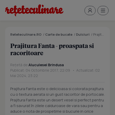
Reteteculinare.RO
/
Carte de bucate
/
Dulciuri
/
Prajitura Fanta - proaspata si racoritoare
Prajitura Fanta - proaspata si
racoritoare
Rețetă de
Aluculesei Brindusa
Publicat: 04 Octombrie 2017, 22:09 • Actualizat: 02
Mai 2024, 23:22
Prajitura Fanta este o delicioasa si colorata prajitura
cu o textura aerata si un gust racoritor de portocale.
Prajitura Fanta este un desert vesel si perfect pentru
a fi savurat în zilele calduroase de vara sau pentru a
aduce o nota de prospetime si bucurie in orice