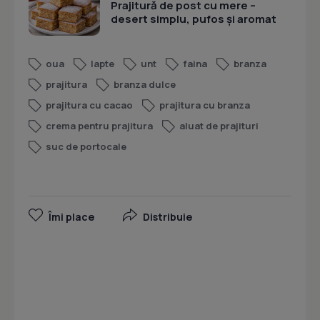
Prajitură de post cu mere –
desert simplu, pufos și aromat
oua
lapte
unt
faina
branza
prajitura
branza dulce
prajitura cu cacao
prajitura cu branza
crema pentru prajitura
aluat de prajituri
suc de portocale
Îmi place
Distribuie