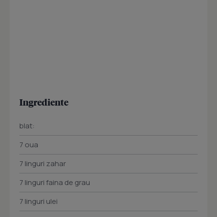
Ingrediente
blat:
7 oua
7 linguri zahar
7 linguri faina de grau
7 linguri ulei