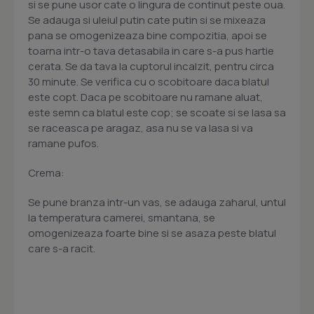
si se pune usor cate o lingura de continut peste oua.
Se adauga si uleiul putin cate putin si se mixeaza
pana se omogenizeaza bine compozitia, apoi se
toarna intr-o tava detasabila in care s-a pus hartie
cerata. Se da tava la cuptorul incalzit, pentru circa
30 minute. Se verifica cu o scobitoare daca blatul
este copt. Daca pe scobitoare nu ramane aluat,
este semn ca blatul este cop; se scoate si se lasa sa
se raceasca pe aragaz, asa nu se va lasa si va
ramane pufos.
Crema:
Se pune branza intr-un vas, se adauga zaharul, untul
la temperatura camerei, smantana, se
omogenizeaza foarte bine si se asaza peste blatul
care s-a racit.