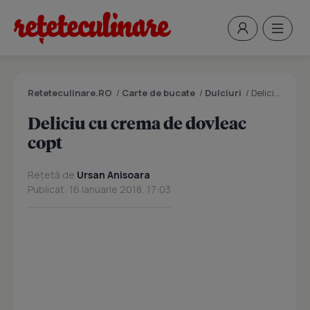
Reteteculinare.RO
/
Carte de bucate
/
Dulciuri
/
Deliciu cu crema de dovleac copt
Deliciu cu crema de dovleac
copt
Rețetă de
Ursan Anisoara
Publicat: 16 Ianuarie 2018, 17:03