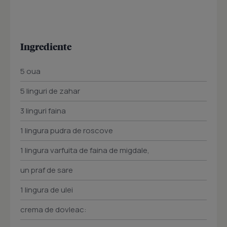
Ingrediente
5 oua
5 linguri de zahar
3 linguri faina
1 lingura pudra de roscove
1 lingura varfuita de faina de migdale,
un praf de sare
1 lingura de ulei
crema de dovleac: