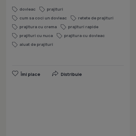
dovleac
prajituri
cum sa coci un dovleac
retete de prajituri
prajitura cu crema
prajituri rapide
prajituri cu nuca
prajitura cu dovleac
aluat de prajituri
Îmi place
Distribuie