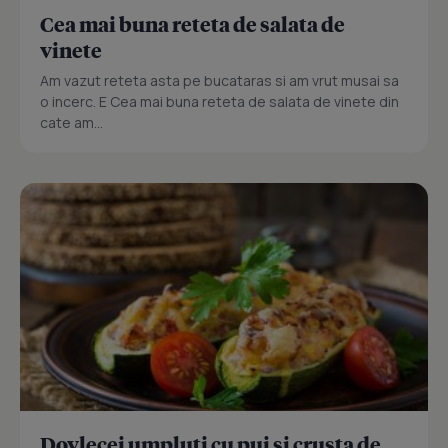
Cea mai buna reteta de salata de
vinete
Am vazut reteta asta pe bucataras si am vrut musai sa
o incerc. E Cea mai buna reteta de salata de vinete din
cate am...
Dovlecei umpluti cu pui si crusta de