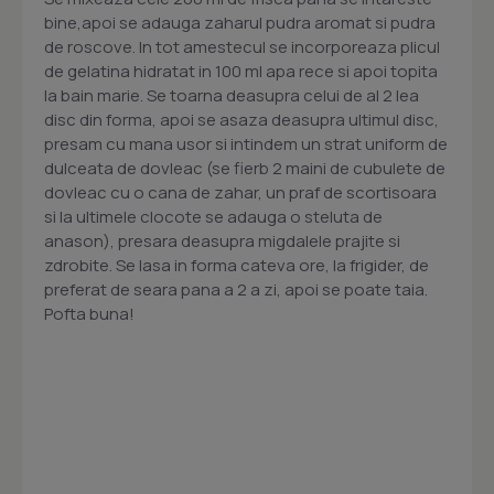
bine,apoi se adauga zaharul pudra aromat si pudra
de roscove. In tot amestecul se incorporeaza plicul
de gelatina hidratat in 100 ml apa rece si apoi topita
la bain marie. Se toarna deasupra celui de al 2 lea
disc din forma, apoi se asaza deasupra ultimul disc,
presam cu mana usor si intindem un strat uniform de
dulceata de dovleac (se fierb 2 maini de cubulete de
dovleac cu o cana de zahar, un praf de scortisoara
si la ultimele clocote se adauga o steluta de
anason), presara deasupra migdalele prajite si
zdrobite. Se lasa in forma cateva ore, la frigider, de
preferat de seara pana a 2 a zi, apoi se poate taia.
Pofta buna!