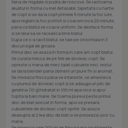
faina de migdale si pudra de roscove. Se rastoarna
aluatul in forma cu inel detasabil, tapetata cu hartie
de copt si se da la copt primele 5 minute la foc iute,
apoi reglam la foc potrivit si coacem inca 20 minute,
pana ce blatul se coace uniform. Se desface forma
si se lasa sa se raceasca bine blatul.
Dupa ce s-a racit blatul, se taie pe orizontala in 3
discuri egal de groase.
Primul disc se asaza in forma in care am copt blatul.
Se curata miezul de pe felii de dovleac copt. Se
opreste o mana de miez taiat cubulete mici, restul
se da la blender pana obinem un piure fin si aromat.
Se mixeaza frisca pana se intareste, se amesteca
cu piureul de dovleac copt si se adauga un plic de
gelatina (10 g)hidratat in 100 ml apa rece si apoi
topita la bain marie. Se toarna piureul peste primul
disc de blat asezat in forma, apoi se presara
cubuletele de dovleac copt oprite. Se asaza
deasupra al 2 lea disc de blat si se preseaza usor cu
mana.
Se mixeaza cele 200 ml de frisca pana se intareste