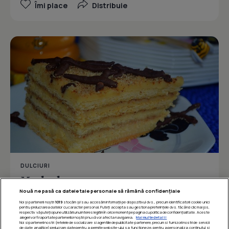
Îmi place
Distribuie
DULCIURI
Marlenka
Nouă ne pasă ca datele tale personale să rămână confidențiale
Noi și partenerii noștri
1019
stocăm și/sau accesăm informații pe dispozitivul dvs., precum identificatorii cookie unici
pentru prelucrarea datelor cu caracter personal. Puteți accepta sau gestiona preferințele dvs. făcând clic mai jos,
respectiv vă puteți opune utilizării unui interes legitim în orice moment pe pagina cu politica de confidențialitate. Aceste
Îmi place
Distribuie
alegeri vor fi raportate partenerilor noștri și nu vă vor afecta navigarea.
Mai multe detalii
Noi si partenerii nostri (retelele de socializare si agentiile de publicitate partenere, precum si furnizorii nostri de servicii
de date analitice) prelucram date pentru a permite website-ului sa functioneze, pentru a personaliza continutul si