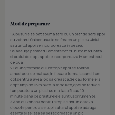
Mod de preparare
1.Albusurile se bat spuma tare cu un praf de sare apoi
cu zaharul.Galbenusurile se freaca un pic cu uleiul
sau untul apoi se incorporeaza in bezea.
Se adauga pesmetul amestecat cu nuca maruntita
si praful de copt apoi se incorporeaza in amestecul
de oua.
2.Se ung formele cu unt topit apoi se toarna
amestecul de mai sus,in fiecare forma,lasand 1 cm
gol,pentru a avea loc sa creasca.Se dau formele la
copt timp de 15 minute la fooc iute,apoi se reduce
temperatura un pic si se mai lasa 5 sau 10
minute,pana ce prajiturelele sunt usor rumenite.
3.Apa cu zaharul pentru sirop se dau in cateva
clocote pentru a se topi zaharul apoi se adauga
esenta si se lasa sa se racoreasca un pic.