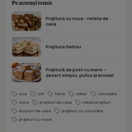
Pe aceeași temă:
Prajitura cu nuca - reteta de
casa
Prajitura Deliciu
Prajitură de post cu mere –
desert simplu, pufos și aromat
oua
unt
faina
zahar
ciocolata
nuca
prajituri de casa
retete prajituri
dulciuri de casa
prajituri cu ciocolata
prajituri cu nuca