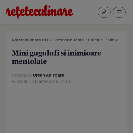
Reteteculinare.RO
/
Carte de bucate
/
Dulciuri
/
Mini gugulufi si inimioare mentolate
Mini gugulufi si inimioare
mentolate
Rețetă de
Ursan Anisoara
Publicat: 14 Martie 2018, 21:01