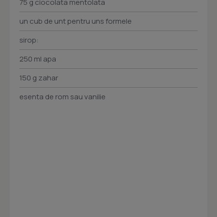
75 g ciocolata mentolata
un cub de unt pentru uns formele
sirop:
250 ml apa
150 g zahar
esenta de rom sau vanilie