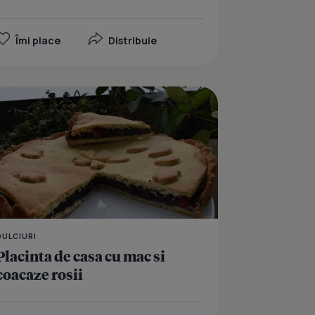
Îmi place
Distribuie
stica cu mac si branza
Cozonac cu mac si visi
DULCIURI
Placinta de casa cu mac si
coacaze rosii