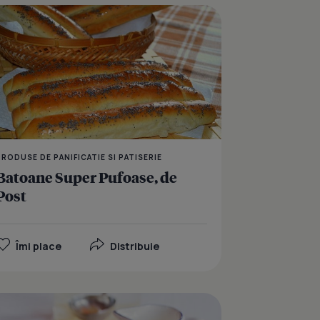
crema de branza si crema de pate
Paine cu masline si cas
PRODUSE DE PANIFICATIE SI PATISERIE
Batoane Super Pufoase, de
Post
Îmi place
Distribuie
Cornuri cu Unt si Branz