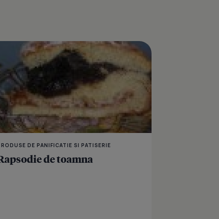
osca - un desert imbietor
Beigli - Cozonac cu ma
PRODUSE DE PANIFICATIE SI PATISERIE
Rapsodie de toamna