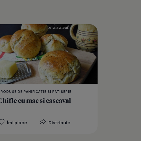
branza si mac
Painici Integrale cu Se
PRODUSE DE PANIFICATIE SI PATISERIE
Chifle cu mac si cascaval
Îmi place
Distribuie