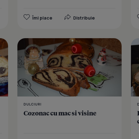
Îmi place
Distribuie
Placinta ru
DULCIURI
Cozonac cu mac si visine