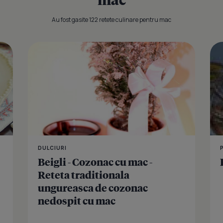
Au fost gasite 122 retete culinare pentru mac
Prajitura T
DULCIURI
Beigli - Cozonac cu mac -
Reteta traditionala
ungureasca de cozonac
nedospit cu mac