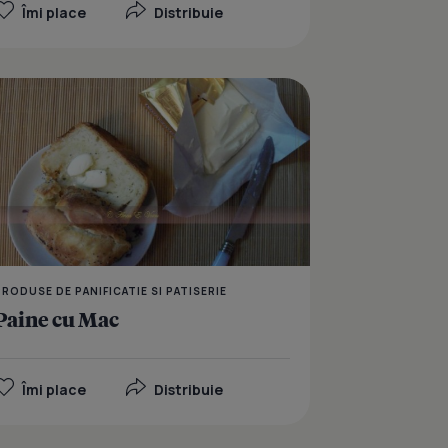
Îmi place
Distribuie
 mac si susan
Triunghiuri foietate cu
PRODUSE DE PANIFICATIE SI PATISERIE
Paine cu Mac
Îmi place
Distribuie