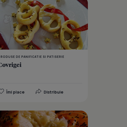
PRODUSE DE PANIFICATIE SI PATISERIE
Covrigei
Îmi place
Distribuie
Strudel cu Mac)
Cozonac cu Doua Umpl