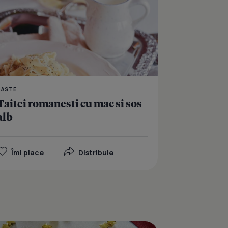
PASTE
Taitei romanesti cu mac si sos
alb
Îmi place
Distribuie
ohn cu mac si lamaie
Rulada cu crema de ca