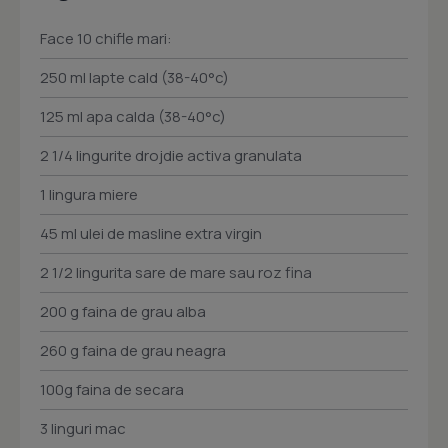
Face 10 chifle mari:
250 ml lapte cald (38-40°c)
125 ml apa calda (38-40°c)
2 1/4 lingurite drojdie activa granulata
1 lingura miere
45 ml ulei de masline extra virgin
2 1/2 lingurita sare de mare sau roz fina
200 g faina de grau alba
260 g faina de grau neagra
100g faina de secara
3 linguri mac