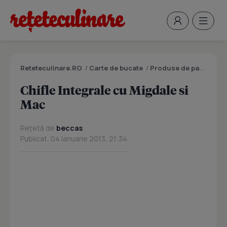
Reteteculinare.RO
/
Carte de bucate
/
Produse de panificatie si patiserie
Chifle Integrale cu Migdale si
Mac
Rețetă de
beccas
Publicat: 04 Ianuarie 2013, 21:34