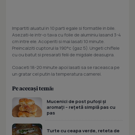
Impartiti aluatul in 10 parti egale si formatile in bile.
Asezati-le intr-o tava cu folie de aluminiu lasand 3-4
cm intre ele. Acoperiti si mai lasati 10 minute.
Preincalziti cuptorul la 190°c (gaz 5). Ungeti chiflele
cu ou batut si presarati felii de migdale deasupra.
Coaceti 18-20 minute apoi lasati sa se raceasca pe
un gratar cel putin la temperatura camerei.
Pe aceeași temă:
Mucenici de post pufoși și
aromați – rețetă simplă pas cu
pas
Turte cu ceapa verde, reteta de