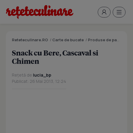
Reteteculinare.RO
/
Carte de bucate
/
Produse de panificatie si patiserie
Snack cu Bere, Cascaval si
Chimen
Rețetă de
lucia_bp
Publicat: 26 Mai 2013, 12:24