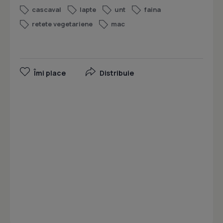
cascaval
lapte
unt
faina
retete vegetariene
mac
Îmi place
Distribuie