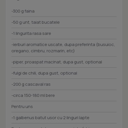
-300 g faina
-50 g unt, taiat bucatele
-1 lingurita rasa sare
-ierburi aromatice uscate, dupa preferinta (busuioc,
oregano, cimbru, rozmarin, etc)
-piper, proaspat macinat, dupa gust, optional
-fulgi de chili, dupa gust, optional
-200 g cascaval ras
-circa 150-180 ml bere
Pentru uns
-1 galbenus batut usor cu 2 linguri lapte