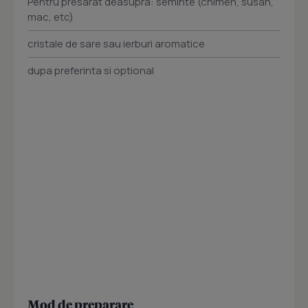
Pentru presarat deasupra: seminte (chimen, susan,
mac, etc)
cristale de sare sau ierburi aromatice
dupa preferinta si optional
Mod de preparare