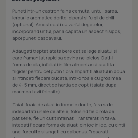
Puneti intr-un castron faina cernuta, untul, sarea,
ierburile aromatice dorite, piperul si fulgii de chili
(optional). Amestecati cu varful degetelor,
incorporand untul, pana capata un aspect nisipos,
apoi puneti cascavalul.
Adaugati treptat atata bere cat sa lege aluatul si
care framantat rapid sa devina nelipicios. Dati-i
forma de bila, infoliati in film alimentar si lasati la
frigider pentru cel putin 1 ora. Impartiti aluatul in doua
si intindeti fiecare bucata, intr-o foaie cu grosimea
de 4- 5 mm, direct pe hartia de copt (taiata dupa
marimea tavii folosite).
Taiati foaia de aluat in formele dorite, fara sa le
indepartati unele de altele, folosind fie o rola de
patiserie, fie un cutit infainat. Transferati in tava.
Intepati fiecare forma de aluat, din loc in loc, cu dintii
unei furculite si ungeti cu galbenus. Presarati