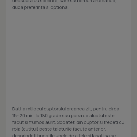
deasupra cu seminte, sare sau ierburi aromatice,
dupa preferinta si optional.
Dati la mijlocul cuptorului preancalzit, pentru circa
15- 20 min, la 180 grade sau pana ce aluatul este
facut si frumos aurit. Scoateti din cuptor si treceti cu
rola (cutitul) peste taieturile facute anterior,
desprindeti bucatile unele de altele si lasati sa se