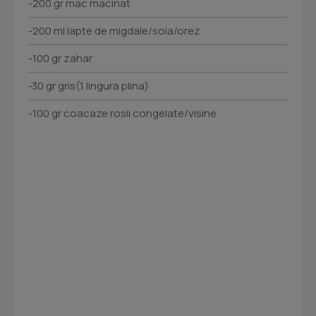
-200 gr mac macinat
-200 ml lapte de migdale/soia/orez
-100 gr zahar
-30 gr gris(1 lingura plina)
-100 gr coacaze rosii congelate/visine