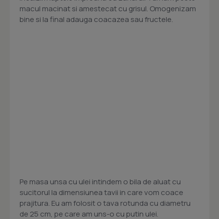
macul macinat si amestecat cu grisul. Omogenizam
bine si la final adauga coacazea sau fructele.
Pe masa unsa cu ulei intindem o bila de aluat cu
sucitorul la dimensiunea tavii in care vom coace
prajitura. Eu am folosit o tava rotunda cu diametru
de 25 cm, pe care am uns-o cu putin ulei.