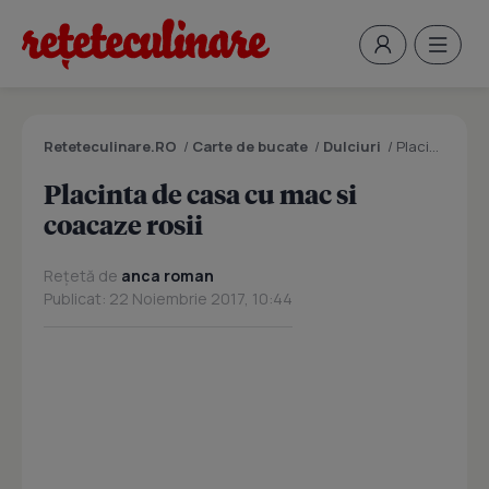
Reteteculinare.RO
/
Carte de bucate
/
Dulciuri
/
Placinta de casa cu mac si coacaze rosii
Placinta de casa cu mac si
coacaze rosii
Rețetă de
anca roman
Publicat: 22 Noiembrie 2017, 10:44