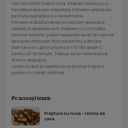
Asezam prima foaie in tava, intepam aluatul cu o
furculita si asezam umplutura. Intindem umplutura
pe toata suprafata si o nivelam bine.
Intindem si aluatul ramas si il asezam deasupra
umpluturii apasand usor. Intepam cu o furculita.
Daca se doreste, putem lasa putin aluat din care sa
decupam inimioare, floricele pentru a decora.
Dam tava in cuptorul incins la 170-180 grade C,
pentru 20-30 minute. Trebuie sa se rumeneasca
frumos deasupra.
Lasam la racit acoperita cu un prosop si apoi o
pudram cu zahar, optional.
Pe aceeași temă:
Prajitura cu nuca - reteta de
casa