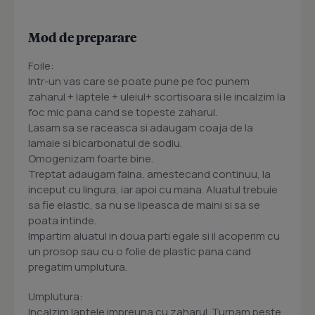
Mod de preparare
Foile:
Intr-un vas care se poate pune pe foc punem
zaharul + laptele + uleiul+ scortisoara si le incalzim la
foc mic pana cand se topeste zaharul.
Lasam sa se raceasca si adaugam coaja de la
lamaie si bicarbonatul de sodiu.
Omogenizam foarte bine.
Treptat adaugam faina, amestecand continuu, la
inceput cu lingura, iar apoi cu mana. Aluatul trebuie
sa fie elastic, sa nu se lipeasca de maini si sa se
poata intinde.
Impartim aluatul in doua parti egale si il acoperim cu
un prosop sau cu o folie de plastic pana cand
pregatim umplutura.
Umplutura:
Incalzim laptele impreuna cu zaharul. Turnam peste