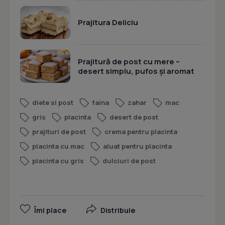
Prajitura Deliciu
Prajitură de post cu mere –
desert simplu, pufos și aromat
diete si post
faina
zahar
mac
gris
placinta
desert de post
prajituri de post
crema pentru placinta
placinta cu mac
aluat pentru placinta
placinta cu gris
dulciuri de post
Îmi place
Distribuie