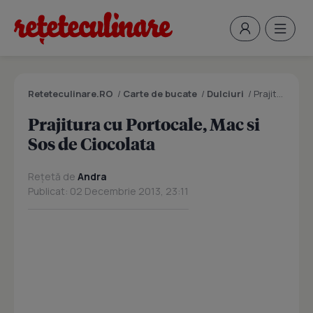
Reteteculinare.RO
/
Carte de bucate
/
Dulciuri
/
Prajitura cu Portocale, Mac si Sos de Ciocolata
Prajitura cu Portocale, Mac si
Sos de Ciocolata
Rețetă de
Andra
Publicat: 02 Decembrie 2013, 23:11