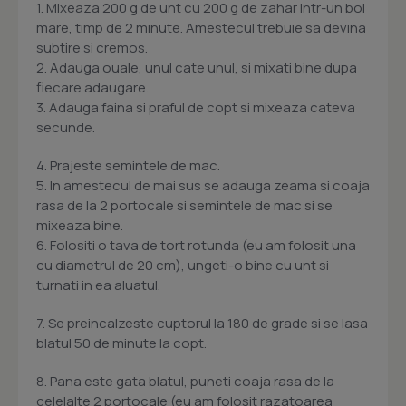
1. Mixeaza 200 g de unt cu 200 g de zahar intr-un bol
mare, timp de 2 minute. Amestecul trebuie sa devina
subtire si cremos.
2. Adauga ouale, unul cate unul, si mixati bine dupa
fiecare adaugare.
3. Adauga faina si praful de copt si mixeaza cateva
secunde.
4. Prajeste semintele de mac.
5. In amestecul de mai sus se adauga zeama si coaja
rasa de la 2 portocale si semintele de mac si se
mixeaza bine.
6. Folositi o tava de tort rotunda (eu am folosit una
cu diametrul de 20 cm), ungeti-o bine cu unt si
turnati in ea aluatul.
7. Se preincalzeste cuptorul la 180 de grade si se lasa
blatul 50 de minute la copt.
8. Pana este gata blatul, puneti coaja rasa de la
celelalte 2 portocale (eu am folosit razatoarea