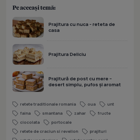
Pe aceeași temă:
Prajitura cu nuca - reteta de
casa
Prajitura Deliciu
Prajitură de post cu mere –
desert simplu, pufos și aromat
retete traditionale romania
oua
unt
faina
smantana
zahar
fructe
ciocolata
portocale
retete de craciun si revelion
prajituri