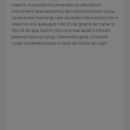
clasica, insa este recomandat sa utilizati un
instrument special pentru decojirea fructelor ca sa
va iasa fasii mai lungi care sa arate mai estetic) intr-o
oala micuta, adaugati cele 25 de grame de zahar si
100 ml de apa. Dati in clocot si mai lasati 5 minute
pana se face un sirop. Cand este gata, scoateti
cojile caramelizate pe o fasie de hartie de copt.