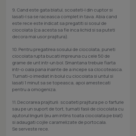
9. Cand este gata blatul, scoateti-l din cuptor si
lasati-l sa se raceasca complet in tava. Abia cand
este rece este indicat sa pregatiti si sosul de
ciocolata (ca acesta sa fie inca lichid si sa puteti
decora mai usor prajitura).
10. Pentru pregatirea sosului de ciocolata, puneti
ciocolata rupta bucati impreuna cu cele 50 de
grame de unt intr-un bol. Smantana trebuie fiarta
intr-o oala pana inainte de a incepe sa clocoteasca.
Turnati-o imediat in bolul cu ciocolata si untul si
lasati 1 minut sa se topeasca, apoi amestecati
pentru a omogeniza.
11. Decorarea prajiturii: scoateti prajitura pe o farfurie
sau pe un suport de tort, turnati fasii de ciocolata cu
ajutorul lingurii (eu am intins toata ciocolata pe blat)
si adaugati cojile caramelizate de portocala.
Se serveste rece.