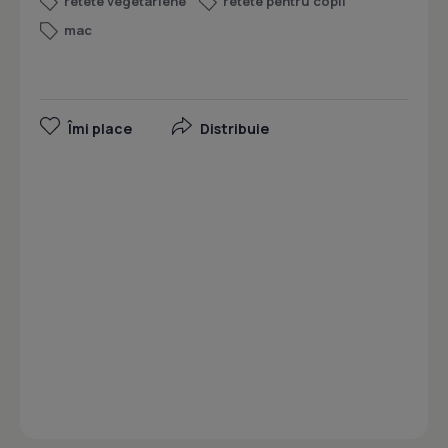
retete vegetariene
retete pentru copii
mac
Îmi place
Distribuie