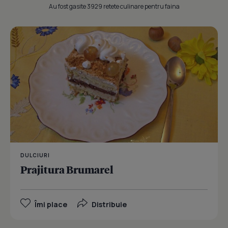
Au fost gasite 3929 retete culinare pentru faina
DULCIURI
Prajitura Brumarel
Îmi place
Distribuie