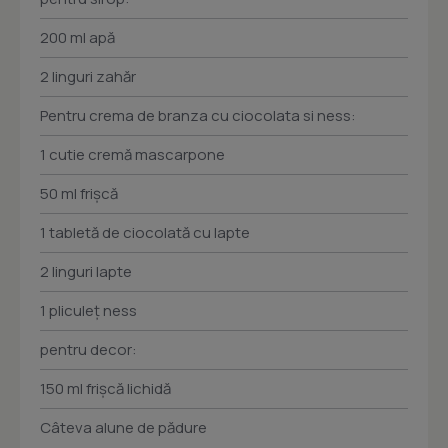
200 ml apă
2 linguri zahăr
Pentru crema de branza cu ciocolata si ness:
1 cutie cremă mascarpone
50 ml frişcă
1 tabletă de ciocolată cu lapte
2 linguri lapte
1 pliculeţ ness
pentru decor:
150 ml frişcă lichidă
Câteva alune de pădure