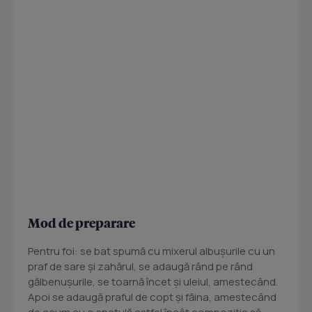
Mod de preparare
Pentru foi: se bat spumă cu mixerul albuşurile cu un
praf de sare şi zahărul, se adaugă rând pe rând
gălbenuşurile, se toarnă încet şi uleiul, amestecând.
Apoi se adaugă praful de copt şi făina, amestecând