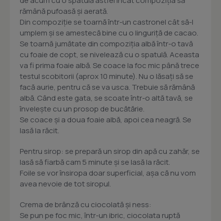
de acum cu o spatulă astfel încât compoziţia să
rămână pufoasă şi aerată.
Din compoziţie se toarnă într-un castronel cât să-l
umplem şi se amestecă bine cu o linguriţă de cacao.
Se toarnă jumătate din compoziţia albă într-o tavă
cu foaie de copt, se nivelează cu o spatulă. Aceasta
va fi prima foaie albă. Se coace la foc mic până trece
testul scobitorii (aprox 10 minute). Nu o lăsaţi să se
facă aurie, pentru că se va usca. Trebuie să rămână
albă. Când este gata, se scoate într-o altă tavă, se
înveleşte cu un prosop de bucătărie.
Se coace şi a doua foaie albă, apoi cea neagră. Se
lasă la răcit.
Pentru sirop: se prepară un sirop din apă cu zahăr, se
lasă să fiarbă cam 5 minute şi se lasă la răcit.
Foile se vor însiropa doar superficial, aşa că nu vom
avea nevoie de tot siropul.
Crema de brânză cu ciocolată şi ness:
Se pun pe foc mic, într-un ibric, ciocolata ruptă