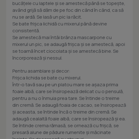
bucăţele cu laptele şi se amestecă până se topeşte,
având grijă să dăm de pe foc din când în când, ca să
nu se ardă. Se lasă un pic la răcit.
Se bate frişca lichidă cu mixerul până devine
consistentă.
Se amestecă mai întâi brânza mascarpone cu
mixerul un pic, se adaugă frişca şi se amestecă, apoi
se toarnă încet ciocolata şi se amestecă bine. Se
încorporează şi nessul.
Pentru asamblare şi decor:
Frişca lichida se bate cu mixerul.
Într-o tavă sau pe un platou mare se aşaza prima
foaie albă, care se însiropează delicat cu o pensulă,
pentru a nu o înmuia prea tare. Se întinde o treime
din cremă. Se adaugă foaia de cacao, se însiropează
şi aceasta, se întinde încă o treime din cremă. Se
adaugă cealaltă foaie albă, care se însiropează şi ea.
Se întinde crema rămasă, se ornează cu frişcă, se
presară alune de pădure rumenite şi măcinate