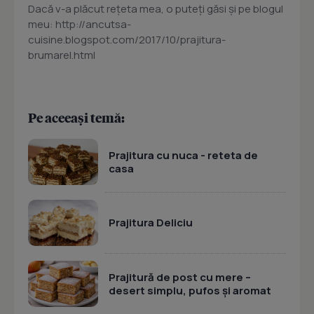
Dacă v-a plăcut reţeta mea, o puteţi găsi şi pe blogul
meu: http://ancutsa-
cuisine.blogspot.com/2017/10/prajitura-
brumarel.html
Pe aceeași temă:
Prajitura cu nuca - reteta de
casa
Prajitura Deliciu
Prajitură de post cu mere –
desert simplu, pufos și aromat