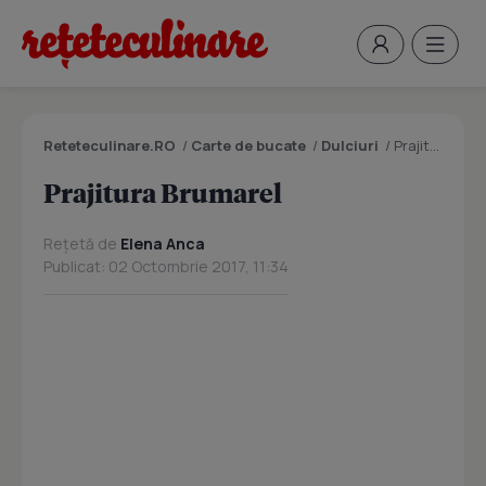
Reteteculinare.RO
/
Carte de bucate
/
Dulciuri
/
Prajitura Brumarel
Prajitura Brumarel
Rețetă de
Elena Anca
Publicat: 02 Octombrie 2017, 11:34