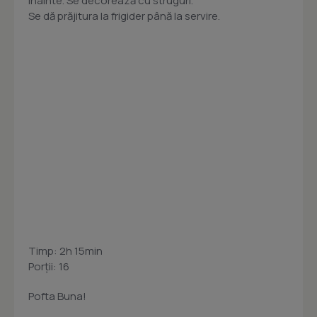
înainte. Se decorează cu struguri.
Se dă prăjitura la frigider până la servire.
Timp: 2h 15min
Porţii: 16
Pofta Buna!