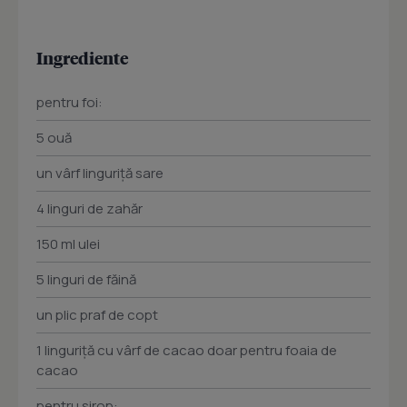
Ingrediente
pentru foi:
5 ouă
un vârf linguriţă sare
4 linguri de zahăr
150 ml ulei
5 linguri de făină
un plic praf de copt
1 linguriţă cu vârf de cacao doar pentru foaia de
cacao
pentru sirop: