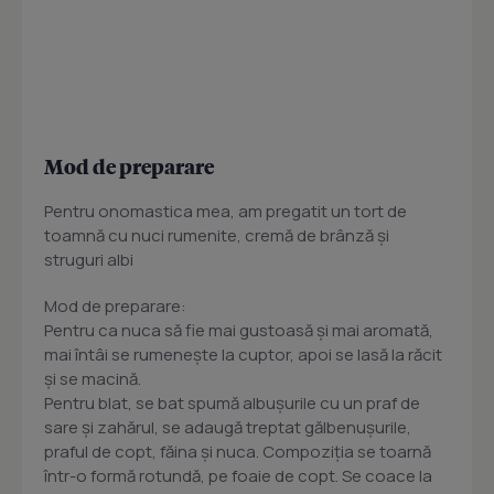
Mod de preparare
Pentru onomastica mea, am pregatit un tort de
toamnă cu nuci rumenite, cremă de brânză şi
struguri albi
Mod de preparare:
Pentru ca nuca să fie mai gustoasă şi mai aromată,
mai întâi se rumeneşte la cuptor, apoi se lasă la răcit
şi se macină.
Pentru blat, se bat spumă albuşurile cu un praf de
sare şi zahărul, se adaugă treptat gălbenuşurile,
praful de copt, făina şi nuca. Compoziţia se toarnă
într-o formă rotundă, pe foaie de copt. Se coace la