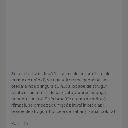
Se taie tortul în două foi, se umple cu jumătate din
crema de brânză, se adaugă crema ganache, se
presară încă o lingură cu nucă, boabe de struguri
tăiate în jumătăţi şi despieliţate, apoi se adaugă
capacul tortului. Se îmbracă în crema de brânză
rămasă, se ornează cu frişcă bătută în prealabil,
boabe de struguri, floricele de zahăr şi zahăr colorat.
Portii: 15