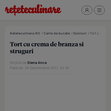
Reteteculinare.RO
/
Carte de bucate
/
Dulciuri
/
Tort cu crema de branza si struguri
Tort cu crema de branza si
struguri
Rețetă de
Elena Anca
Publicat: 26 Septembrie 2017, 22:16