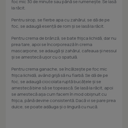
foc mic 30 de minute sau până se rumeneşte. Se lasă
la răcit.
Pentru sirop, se fierbe apa cu zahărul, se dă de pe
foc, se adaugă esenţă de rom şi se lasă la răcit.
Pentru crema de brânză, se bate frişca lichidă, dar nu
prea tare, apoi se încorporează în crema
mascarpone, se adaugă şi zahărul, cafeaua şi nessul
şi se amestecă uşor cu o spatulă.
Pentru crema ganache, se încălzeşte pe foc mic
frişca lichidă, având grijă să nu fiarbă. Se dă de pe
foc, se adaugă ciocolata ruptă bucăţele şi se
amestecă bine să se topească. Se lasă la răcit, apoi
se amestecă aşa cum facem în mod obişnuit cu
frişca, până devine consistentă. Dacă vi se pare prea
dulce, se poate adăuga şi o lingură cu nucă.