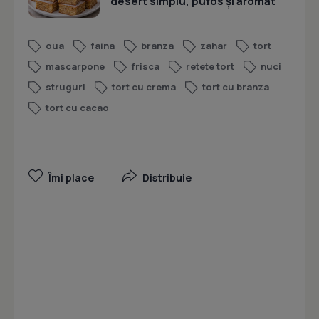
desert simplu, pufos și aromat
oua
faina
branza
zahar
tort
mascarpone
frisca
retete tort
nuci
struguri
tort cu crema
tort cu branza
tort cu cacao
Îmi place
Distribuie