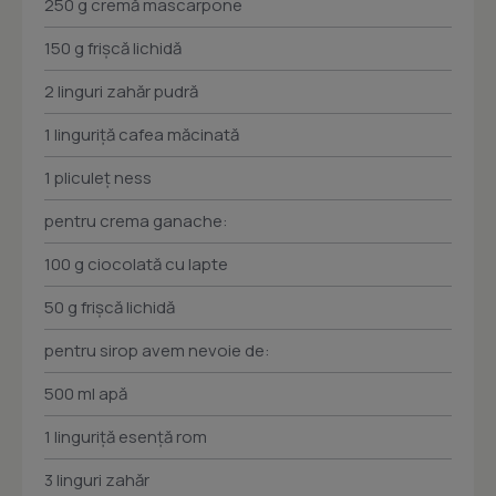
250 g cremă mascarpone
150 g frişcă lichidă
2 linguri zahăr pudră
1 linguriţă cafea măcinată
1 pliculeţ ness
pentru crema ganache:
100 g ciocolată cu lapte
50 g frişcă lichidă
pentru sirop avem nevoie de:
500 ml apă
1 linguriţă esenţă rom
3 linguri zahăr