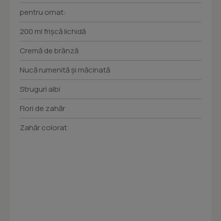
pentru ornat:
200 ml frişcă lichidă
Cremă de brânză
Nucă rumenită şi măcinată
Struguri albi
Flori de zahăr
Zahăr colorat