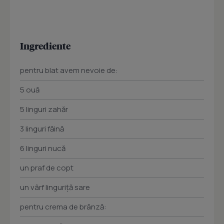
Ingrediente
pentru blat avem nevoie de:
5 ouă
5 linguri zahăr
3 linguri făină
6 linguri nucă
un praf de copt
un vârf linguriţă sare
pentru crema de brânză: