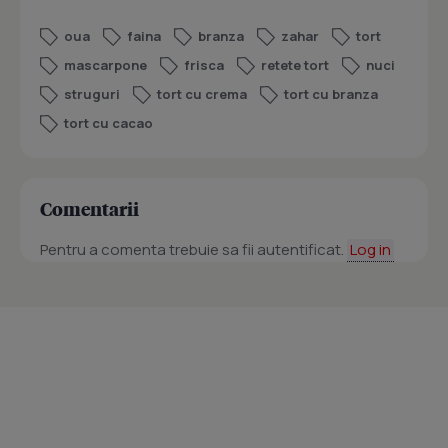
oua
faina
branza
zahar
tort
mascarpone
frisca
retete tort
nuci
struguri
tort cu crema
tort cu branza
tort cu cacao
Comentarii
Pentru a comenta trebuie sa fii autentificat.
Log in