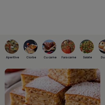
Aperitive
Ciorbe
Cu carne
Fara carne
Salate
Dul