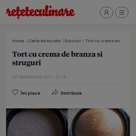
Home
/
Carte de bucate
/
Dulciuri
/
Tort cu crema de branza si struguri
Tort cu crema de branza si
struguri
26 Septembrie 2017, 22:16
Îmi place
Distribuie