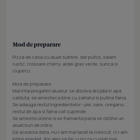
Mod de preparare
Pizza de casa cu aluat subtire, dar pufos, salam
rustic, rosioare cherry, ardei gras verde, sunca si
ciuperci
Mod de preparare:
Mai intai pregatim aluatul: se dizolva drojdia in apa
calduta, se amesteca bine cu zaharul si putina faina.
Se adauga restul ingredientelor: ulei, sare, oregano,
restul de apa si faina cat cuprinde.
Se amesteca bine si se framanta pana se obtine un
aluat bun de intins.
De aceasta data, nu l-am mai lasat la crescut, ci l-am
intins imediat. Am ales sa fac o pizza cu blat mai