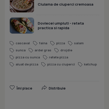
Ciulama de ciuperci cremoasa
Dovlecei umpluti - reteta
practica si rapida
cascaval
faina
pizza
salam
sunca
ardei gras
drojdie
pizza cu sunca
retete pizza
aluat de pizza
pizza cu ciuperci
ketchup
Îmi place
Distribuie