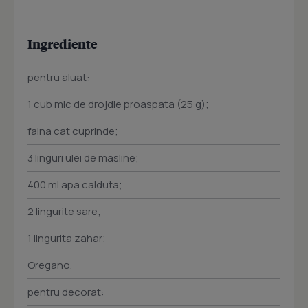
Ingrediente
pentru aluat:
1 cub mic de drojdie proaspata (25 g);
faina cat cuprinde;
3 linguri ulei de masline;
400 ml apa calduta;
2 lingurite sare;
1 lingurita zahar;
Oregano.
pentru decorat: