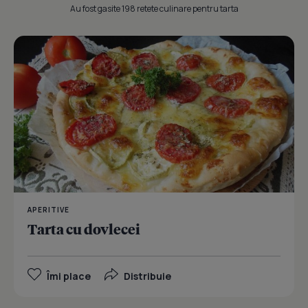
Au fost gasite 198 retete culinare pentru tarta
APERITIVE
Tarta cu dovlecei
Îmi place
Distribuie