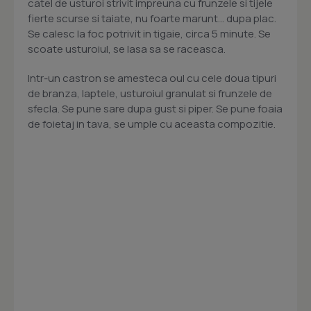
catel de usturoi strivit impreuna cu frunzele si tijele
fierte scurse si taiate, nu foarte marunt... dupa plac.
Se calesc la foc potrivit in tigaie, circa 5 minute. Se
scoate usturoiul, se lasa sa se raceasca.
Intr-un castron se amesteca oul cu cele doua tipuri
de branza, laptele, usturoiul granulat si frunzele de
sfecla. Se pune sare dupa gust si piper. Se pune foaia
de foietaj in tava, se umple cu aceasta compozitie.