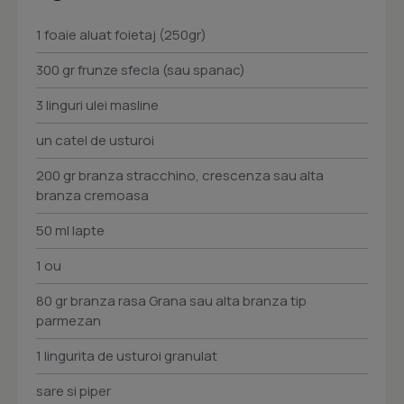
1 foaie aluat foietaj (250gr)
300 gr frunze sfecla (sau spanac)
3 linguri ulei masline
un catel de usturoi
200 gr branza stracchino, crescenza sau alta
branza cremoasa
50 ml lapte
1 ou
80 gr branza rasa Grana sau alta branza tip
parmezan
1 lingurita de usturoi granulat
sare si piper