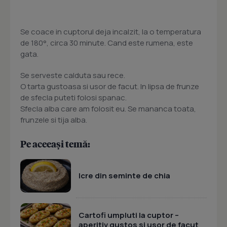
Se coace in cuptorul deja incalzit, la o temperatura
de 180°, circa 30 minute. Cand este rumena, este
gata.
Se serveste calduta sau rece.
O tarta gustoasa si usor de facut. In lipsa de frunze
de sfecla puteti folosi spanac.
Sfecla alba care am folosit eu. Se mananca toata,
frunzele si tija alba.
Pe aceeași temă:
Icre din seminte de chia
Cartofi umpluti la cuptor –
aperitiv gustos si usor de facut