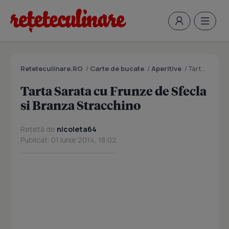
Reteteculinare.RO
/
Carte de bucate
/
Aperitive
/
Tarta Sarata cu Frunze de Sfecla si Branza Stracchino
Tarta Sarata cu Frunze de Sfecla
si Branza Stracchino
Rețetă de
nicoleta64
Publicat: 01 Iunie 2014, 18:02