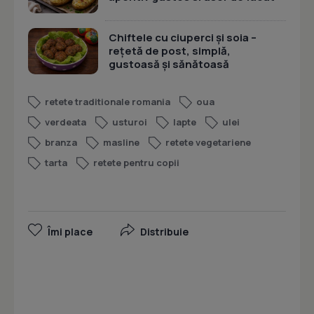
Chiftele cu ciuperci și soia –
rețetă de post, simplă,
gustoasă și sănătoasă
retete traditionale romania
oua
verdeata
usturoi
lapte
ulei
branza
masline
retete vegetariene
tarta
retete pentru copii
Îmi place
Distribuie