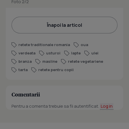
Foto 2/2
Înapoi la articol
retete traditionale romania
oua
verdeata
usturoi
lapte
ulei
branza
masline
retete vegetariene
tarta
retete pentru copii
Comentarii
Pentru a comenta trebuie sa fii autentificat.
Log in