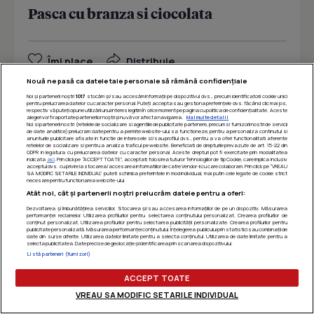
Pasca cu branza si ciocolata
Îmi place
Distribuie
Nouă ne pasă ca datele tale personale să rămână confidențiale
Noi și partenerii noștri
1017
stocăm și/sau accesăm informații pe dispozitivul dvs., precum identificatorii cookie unici
pentru prelucrarea datelor cu caracter personal. Puteți accepta sau gestiona preferințele dvs. făcând clic mai jos,
respectiv vă puteți opune utilizării unui interes legitim în orice moment pe pagina cu politica de confidențialitate. Aceste
alegeri vor fi raportate partenerilor noștri și nu vă vor afecta navigarea.
Mai multe detalii
Noi si partenerii nostri (retelele de socializare si agentiile de publicitate partenere, precum si furnizorii nostri de servicii
de date analitice) prelucram date pentru a permite website-ului sa functioneze, pentru a personaliza continutul si
anunturile publicitare afisate in functie de interesele si/sau profilul dvs., pentru a va oferi functionalitati aferente
retelelor de socializare si pentru a analiza traficul pe website. Beneficiati de drepturile prevazute de art. 15-22 din
GDPR in legatura cu prelucrarea datelor cu caracter personal. Aceste drepturi pot fi exercitate prin modalitatea
indicata
aici
. Prin click pe “ACCEPT TOATE”, acceptati folosirea tuturor Tehnologiilor de tip Cookie, care implica inclusiv
acceptul dvs. cu privire la stocarea/accesarea informatiilor de catre Vendor-ii cu care colaboram. Prin click pe “VREAU
SA MODIFIC SETARILE INDIVIDUAL” puteti schimba preferintele in mod individual, mai putin cele legate de cookie strict
necesare pentru functionarea website-ului.
Atât noi, cât și partenerii noștri prelucrăm datele pentru a oferi:
Dezvoltarea și îmbunătățirea serviciilor. Stocarea și/sau accesarea informațiilor de pe un dispozitiv. Măsurarea
performanței reclamelor. Utilizarea profilurilor pentru selectarea conținutului personalizat. Crearea profilurilor de
conținut personalizat. Utilizarea profilurilor pentru selectarea publicității personalizate. Crearea profilurilor pentru
publicitate personalizată. Măsurarea performanței conținutului. Înțelegerea publicului prin statistici sau combinații de
date din surse diferite. Utilizarea datelor limitate pentru a selecta conținutul. Utilizarea de date limitate pentru a
selecta publicitatea. Date precise de geolocație și identificarea prin scanarea dispozitivului.
Listă parteneri (furnizori)
ACCEPT TOATE
APERITIVE
VREAU SA MODIFIC SETARILE INDIVIDUAL
Oua umplute