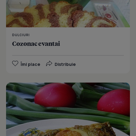
DULCIURI
Cozonac evantai
Îmi place
Distribuie