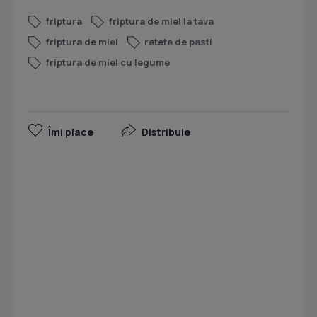
friptura
friptura de miel la tava
friptura de miel
retete de pasti
friptura de miel cu legume
Îmi place
Distribuie