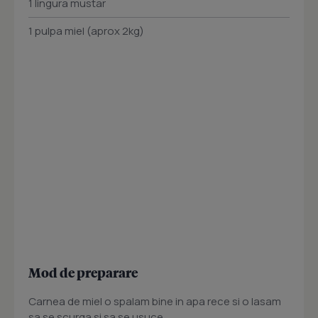
1 lingura mustar
1 pulpa miel (aprox 2kg)
Mod de preparare
Carnea de miel o spalam bine in apa rece si o lasam
sa se scurga si sa se usuce.