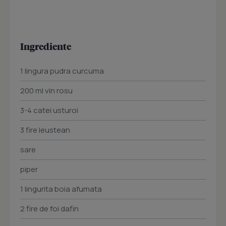
Ingrediente
1 lingura pudra curcuma
200 ml vin rosu
3-4 catei usturoi
3 fire leustean
sare
piper
1 lingurita boia afumata
2 fire de foi dafin