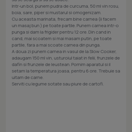
Intr-un bol, punem pudra de curcuma, 50 ml vin rosu,
boia, sare, piper si mustarul si omogenizam.
Cu aceasta marinata, frecam bine carnea (ii facem
un masaj bun ) pe toate partile. Punem carnea intr-o
punga si dam la frigider pentru 12 ore. Din cand in
cand, mai scoatem si mai masam putin, pe toate
partile, fara a mai scoate carnea din punga.
A doua zi punem carnea in vasul de la Slow Cooker,
adaugam 150 ml vin, usturoiul taiat in felii, frunzele de
dafin si frunzele de leustean. Pornim aparatul si il
setam la temperatura joasa, pentru 6 ore. Trebuie sa
uitam de carne.
Serviti cu legume sotate sau piure de cartofi.