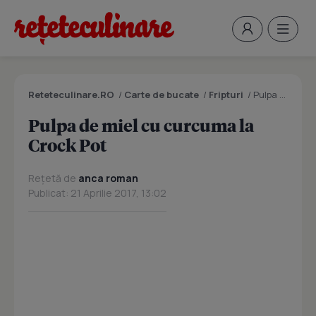
Reteteculinare.RO
/
Carte de bucate
/
Fripturi
/
Pulpa de miel cu curcuma la Crock Pot
Pulpa de miel cu curcuma la
Crock Pot
Rețetă de
anca roman
Publicat: 21 Aprilie 2017, 13:02