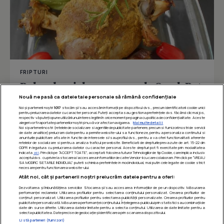
FRIPTURI
Pulpa de miel cu curcuma la Crock Pot
Nouă ne pasă ca datele tale personale să rămână confidențiale
Noi și partenerii noștri
1017
stocăm și/sau accesăm informații pe dispozitivul dvs., precum identificatorii cookie unici
pentru prelucrarea datelor cu caracter personal. Puteți accepta sau gestiona preferințele dvs. făcând clic mai jos,
respectiv vă puteți opune utilizării unui interes legitim în orice moment pe pagina cu politica de confidențialitate. Aceste
Îmi place
Distribuie
alegeri vor fi raportate partenerilor noștri și nu vă vor afecta navigarea.
Mai multe detalii
Noi si partenerii nostri (retelele de socializare si agentiile de publicitate partenere, precum si furnizorii nostri de servicii
de date analitice) prelucram date pentru a permite website-ului sa functioneze, pentru a personaliza continutul si
anunturile publicitare afisate in functie de interesele si/sau profilul dvs., pentru a va oferi functionalitati aferente
retelelor de socializare si pentru a analiza traficul pe website. Beneficiati de drepturile prevazute de art. 15-22 din
GDPR in legatura cu prelucrarea datelor cu caracter personal. Aceste drepturi pot fi exercitate prin modalitatea
indicata
aici
. Prin click pe “ACCEPT TOATE”, acceptati folosirea tuturor Tehnologiilor de tip Cookie, care implica inclusiv
acceptul dvs. cu privire la stocarea/accesarea informatiilor de catre Vendor-ii cu care colaboram. Prin click pe “VREAU
SA MODIFIC SETARILE INDIVIDUAL” puteti schimba preferintele in mod individual, mai putin cele legate de cookie strict
necesare pentru functionarea website-ului.
Atât noi, cât și partenerii noștri prelucrăm datele pentru a oferi:
Dezvoltarea și îmbunătățirea serviciilor. Stocarea și/sau accesarea informațiilor de pe un dispozitiv. Măsurarea
performanței reclamelor. Utilizarea profilurilor pentru selectarea conținutului personalizat. Crearea profilurilor de
conținut personalizat. Utilizarea profilurilor pentru selectarea publicității personalizate. Crearea profilurilor pentru
publicitate personalizată. Măsurarea performanței conținutului. Înțelegerea publicului prin statistici sau combinații de
date din surse diferite. Utilizarea datelor limitate pentru a selecta conținutul. Utilizarea de date limitate pentru a
selecta publicitatea. Date precise de geolocație și identificarea prin scanarea dispozitivului.
Listă parteneri (furnizori)