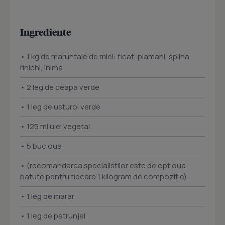
Ingrediente
• 1 kg de maruntaie de miel: ficat, plamani, splina,
rinichi, inima
• 2 leg de ceapa verde
• 1 leg de usturoi verde
• 125 ml ulei vegetal
• 5 buc oua
• (recomandarea specialistilor este de opt oua
batute pentru fiecare 1 kilogram de compoziție)
• 1 leg de marar
• 1 leg de patrunjel