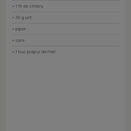
• 1 fir de cimbru
• 30 g unt
• piper
• sare
• 1 buc prapur de miel