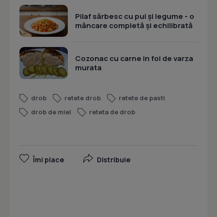
Pilaf sârbesc cu pui și legume - o
mâncare completă și echilibrată
Cozonac cu carne in foi de varza
murata
drob
retete drob
retete de pasti
drob de miel
reteta de drob
Îmi place
Distribuie