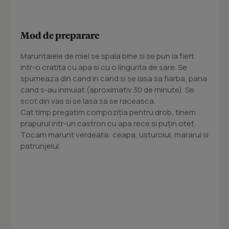
Mod de preparare
Maruntaiele de miel se spala bine si se pun la fiert
intr-o cratita cu apa si cu o lingurita de sare. Se
spumeaza din cand in cand si se lasa sa fiarba, pana
cand s-au inmuiat.(aproximativ 30 de minute). Se
scot din vas si se lasa sa se raceasca.
Cat timp pregatim compoziția pentru drob, tinem
prapurul intr-un castron cu apa rece si puțin otet.
Tocam marunt verdeata: ceapa, usturoiul, mararul si
patrunjelul.