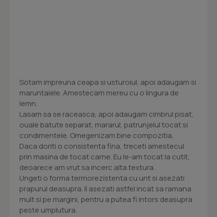
Sotam impreuna ceapa si usturoiul, apoi adaugam si
maruntaiele. Amestecam mereu cu o lingura de
lemn.
Lasam sa se raceasca, apoi adaugam cimbrul pisat,
ouale batute separat, mararul, patrunjelul tocat si
condimentele. Omegenizam bine compozitia.
Daca doriti o consistenta fina, treceti amestecul
prin masina de tocat carne. Eu le-am tocat la cutit,
deoarece am vrut sa incerc alta textura.
Ungeti o forma termorezistenta cu unt si asezati
prapurul deasupra. Il asezati astfel incat sa ramana
mult si pe margini, pentru a putea fi intors deasupra
peste umplutura.