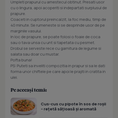
Umpleti prapurul cu amestecul obtinut. Presati usor
cu o lingura, apoi acoperiti si indepartati surplusul de
prapure.
Coaceti in cuptorul preincalzit, la foc mediu, timp de
40 minute. Se rumeneste si se desprinde usor de pe
marginile vasului.
In loc de prapure, se poate folosi o foaie de coca
sau o tava unsa cu unt si tapetata cu pesmet.
Drobul se serveste rece cu garnitura de legume si
salata sau doar cu mustar.
Pofta buna!
PS: Puteti sa inveliti compozitia in prapur si sa le dati
forma unor chiftele pe care apoi le prajiti in cratita in
ulei.
Pe aceeași temă:
Cus-cus cu pipote în sos de roșii
– rețetă sățioasă și aromată