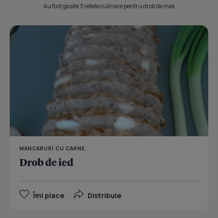
Au fost gasite 3 retete culinare pentru drob de miel
MANCARURI CU CARNE
Drob de ied
Îmi place
Distribuie