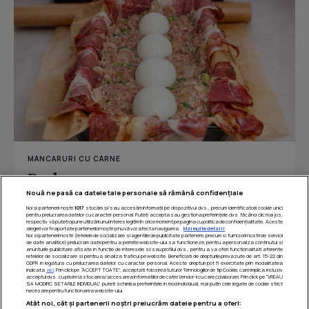
MANCARURI CU CARNE
Drob
Nouă ne pasă ca datele tale personale să rămână confidențiale
Noi și partenerii noștri
1017
stocăm și/sau accesăm informații pe dispozitivul dvs., precum identificatorii cookie unici
pentru prelucrarea datelor cu caracter personal. Puteți accepta sau gestiona preferințele dvs. făcând clic mai jos,
respectiv vă puteți opune utilizării unui interes legitim în orice moment pe pagina cu politica de confidențialitate. Aceste
Îmi place
Distribuie
alegeri vor fi raportate partenerilor noștri și nu vă vor afecta navigarea.
Mai multe detalii
Noi si partenerii nostri (retelele de socializare si agentiile de publicitate partenere, precum si furnizorii nostri de servicii
de date analitice) prelucram date pentru a permite website-ului sa functioneze, pentru a personaliza continutul si
anunturile publicitare afisate in functie de interesele si/sau profilul dvs., pentru a va oferi functionalitati aferente
retelelor de socializare si pentru a analiza traficul pe website. Beneficiati de drepturile prevazute de art. 15-22 din
GDPR in legatura cu prelucrarea datelor cu caracter personal. Aceste drepturi pot fi exercitate prin modalitatea
indicata
aici
. Prin click pe “ACCEPT TOATE”, acceptati folosirea tuturor Tehnologiilor de tip Cookie, care implica inclusiv
acceptul dvs. cu privire la stocarea/accesarea informatiilor de catre Vendor-ii cu care colaboram. Prin click pe “VREAU
SA MODIFIC SETARILE INDIVIDUAL” puteti schimba preferintele in mod individual, mai putin cele legate de cookie strict
necesare pentru functionarea website-ului.
Atât noi, cât și partenerii noștri prelucrăm datele pentru a oferi: