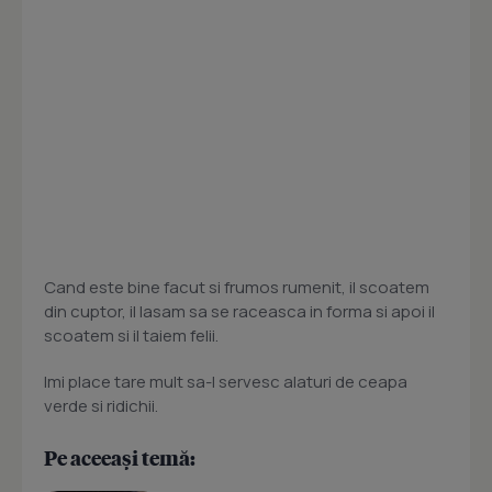
Cand este bine facut si frumos rumenit, il scoatem
din cuptor, il lasam sa se raceasca in forma si apoi il
scoatem si il taiem felii.
Imi place tare mult sa-l servesc alaturi de ceapa
verde si ridichii.
Pe aceeași temă: