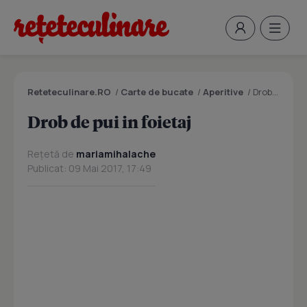
Reteteculinare.RO
/
Carte de bucate
/
Aperitive
/
Drob de pui in foietaj
Drob de pui in foietaj
Rețetă de
mariamihalache
Publicat: 09 Mai 2017, 17:49