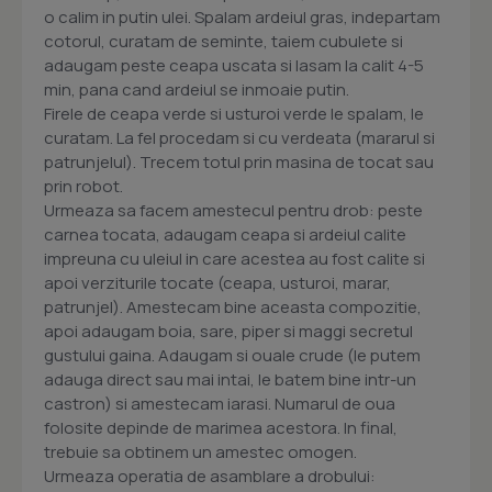
o calim in putin ulei. Spalam ardeiul gras, indepartam
cotorul, curatam de seminte, taiem cubulete si
adaugam peste ceapa uscata si lasam la calit 4-5
min, pana cand ardeiul se inmoaie putin.
Firele de ceapa verde si usturoi verde le spalam, le
curatam. La fel procedam si cu verdeata (mararul si
patrunjelul). Trecem totul prin masina de tocat sau
prin robot.
Urmeaza sa facem amestecul pentru drob: peste
carnea tocata, adaugam ceapa si ardeiul calite
impreuna cu uleiul in care acestea au fost calite si
apoi verziturile tocate (ceapa, usturoi, marar,
patrunjel). Amestecam bine aceasta compozitie,
apoi adaugam boia, sare, piper si maggi secretul
gustului gaina. Adaugam si ouale crude (le putem
adauga direct sau mai intai, le batem bine intr-un
castron) si amestecam iarasi. Numarul de oua
folosite depinde de marimea acestora. In final,
trebuie sa obtinem un amestec omogen.
Urmeaza operatia de asamblare a drobului: