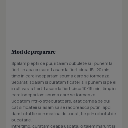
Mod de preparare
Spalam pieptii de pui, ii taiem cubulete si ii punem la
fiert, in apa cu sare. Lasam la fiert circa 15 -20 min,
timp in care indepartam spuma care se formeaza.
Separat, spalam si curatam ficateii si ii punem si pe ei
in alt vas la fiert. Lasam la fiert circa 10-15 min, timp in
care indepartam spuma care se formeaza.
Scoatem intr-o strecuratoare, atat carnea de pui
cat si ficateii si lasam sa se racoreasca putin, apoi
dam totul fie prin masina de tocat, fie prin robotul de
bucatarie.
Intre timp, curatam ceapa uscata, o taiem marunt si