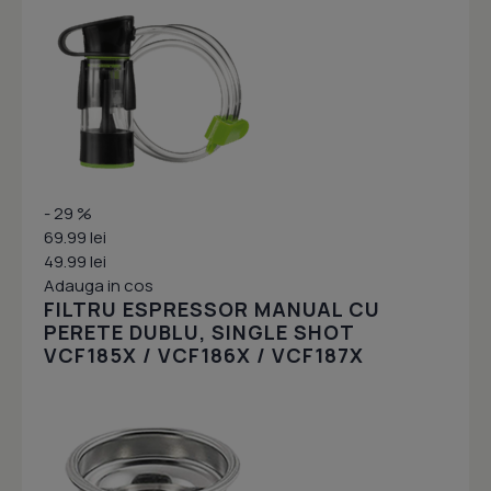
- 29 %
69.99 lei
49.99 lei
Adauga in cos
FILTRU ESPRESSOR MANUAL CU
PERETE DUBLU, SINGLE SHOT
VCF185X / VCF186X / VCF187X