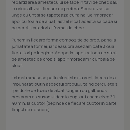
repartizarea amestecului se face in tavi de chec sau
in orice alt vas, fiecare ce prefera. Fiecare vas se
unge cu unt si se tapeteaza cu faina. Se "imbraca"
apoi cu foaia de aluat, astfel incat acesta sa cada si
pe peretii exteriori ai formei de chec.
Punem in fiecare forma compozitie de drob, pana la
jumatatea formei, iar deasupra asezam cate 3 oua
fierte tari pe lungime. Acoperim apoi cu inca un strat
de amestec de drob si apoi "imbracam " cu foaia de
aluat.
Imi mai ramasese putin aluat si mi-a venit ideea de a
imbunatati putin aspectul drobului, taind cerculete si
lipindu-le pe foaia de aluat. Ungem cu galbenus,
presaram cu susan si dam la cuptor. Lasam circa 30-
40 min, la cuptor (depinde de fiecare cuptor in parte
timpul de coacere).