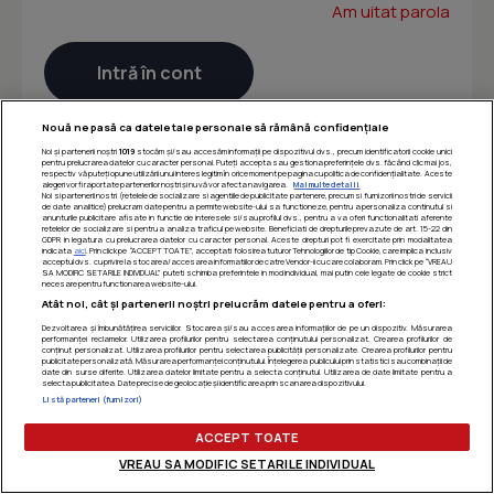
Am uitat parola
Nouă ne pasă ca datele tale personale să rămână confidențiale
Noi și partenerii noștri
1019
stocăm și/sau accesăm informații pe dispozitivul dvs., precum identificatorii cookie unici
pentru prelucrarea datelor cu caracter personal. Puteți accepta sau gestiona preferințele dvs. făcând clic mai jos,
respectiv vă puteți opune utilizării unui interes legitim în orice moment pe pagina cu politica de confidențialitate. Aceste
alegeri vor fi raportate partenerilor noștri și nu vă vor afecta navigarea.
Mai multe detalii
Noi si partenerii nostri (retelele de socializare si agentiile de publicitate partenere, precum si furnizorii nostri de servicii
de date analitice) prelucram date pentru a permite website-ului sa functioneze, pentru a personaliza continutul si
anunturile publicitare afisate in functie de interesele si/sau profilul dvs., pentru a va oferi functionalitati aferente
retelelor de socializare si pentru a analiza traficul pe website. Beneficiati de drepturile prevazute de art. 15-22 din
GDPR in legatura cu prelucrarea datelor cu caracter personal. Aceste drepturi pot fi exercitate prin modalitatea
indicata
aici
. Prin click pe “ACCEPT TOATE”, acceptati folosirea tuturor Tehnologiilor de tip Cookie, care implica inclusiv
acceptul dvs. cu privire la stocarea/accesarea informatiilor de catre Vendor-ii cu care colaboram. Prin click pe “VREAU
SA MODIFIC SETARILE INDIVIDUAL” puteti schimba preferintele in mod individual, mai putin cele legate de cookie strict
necesare pentru functionarea website-ului.
Atât noi, cât și partenerii noștri prelucrăm datele pentru a oferi:
Dezvoltarea și îmbunătățirea serviciilor. Stocarea și/sau accesarea informațiilor de pe un dispozitiv. Măsurarea
performanței reclamelor. Utilizarea profilurilor pentru selectarea conținutului personalizat. Crearea profilurilor de
conținut personalizat. Utilizarea profilurilor pentru selectarea publicității personalizate. Crearea profilurilor pentru
publicitate personalizată. Măsurarea performanței conținutului. Înțelegerea publicului prin statistici sau combinații de
date din surse diferite. Utilizarea datelor limitate pentru a selecta conținutul. Utilizarea de date limitate pentru a
selecta publicitatea. Date precise de geolocație și identificarea prin scanarea dispozitivului.
Listă parteneri (furnizori)
ACCEPT TOATE
VREAU SA MODIFIC SETARILE INDIVIDUAL